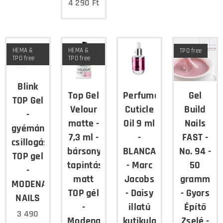
4 290
Ft
HEMA &
HEMA &
TPO free
TPO free
TPO free
Blink
Top Gel
Perfumed
Gel
TOP Gel
Velour
Cuticle
Build
-
matte -
Oil 9 ml
Nails
gyémánt
7,3 ml -
-
FAST -
csillogású
bársony
BLANCA
No. 94 -
TOP gel
tapintású
- Marc
50
-
matt
Jacobs
gramm
MODENA
TOP gél
- Daisy
- Gyors
NAILS
-
illatú
Építő
3 490
Modena
kutikula
Zselé -