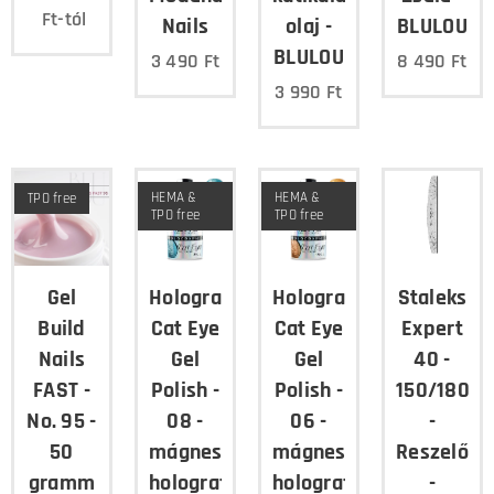
Ft
-tól
Nails
olaj -
BLULOU
BLULOU
3 490
Ft
8 490
Ft
3 990
Ft
HEMA &
HEMA &
TPO free
TPO free
TPO free
Gel
Holographic
Holographic
Staleks
Build
Cat Eye
Cat Eye
Expert
Nails
Gel
Gel
40 -
FAST -
Polish -
Polish -
150/180
No. 95 -
08 -
06 -
-
50
mágnesezhető,
mágnesezhető,
Reszelő
gramm
holografikus
holografikus
-