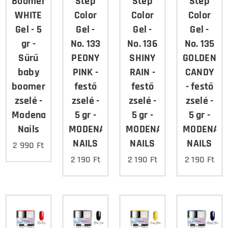
Boomer
Step
Step
Step
WHITE
Color
Color
Color
Gel - 5
Gel -
Gel -
Gel -
gr -
No. 133
No. 136
No. 135
Sűrű
PEONY
SHINY
GOLDEN
baby
PINK -
RAIN -
CANDY
boomer
festő
festő
- festő
zselé -
zselé -
zselé -
zselé -
Modena
5 gr -
5 gr -
5 gr -
Nails
MODENA
MODENA
MODENA
NAILS
NAILS
NAILS
2 990
Ft
2 190
Ft
2 190
Ft
2 190
Ft