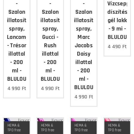
-
-
-
Vízcsepp
Szalon
Szalon
Szalon
díszítés,
illatosító
illatosító
illatosító
gél lakk
spray,
spray,
spray,
- 9 mi -
Lancome
Gucci -
Marc
BLULOU
- Trésor
Rush
Jacobs
4 490
Ft
illattal
illattal
Daisy
- 200
- 200
illattal
ml -
ml -
- 200
BLULOU
BLULOU
ml -
BLULOU
4 990
Ft
4 990
Ft
4 990
Ft
HEMA &
HEMA &
HEMA &
HEMA &
TPO free
TPO free
TPO free
TPO free