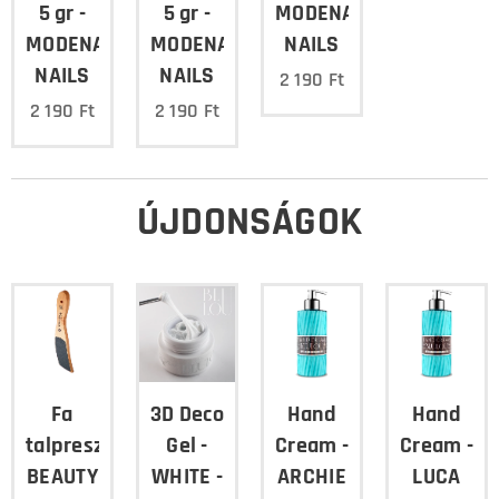
5 gr -
5 gr -
MODENA
MODENA
MODENA
NAILS
NAILS
NAILS
2 190
Ft
2 190
Ft
2 190
Ft
ÚJDONSÁGOK
Fa
3D Deco
Hand
Hand
talpreszelő
Gel -
Cream -
Cream -
BEAUTY
WHITE -
ARCHIE
LUCA