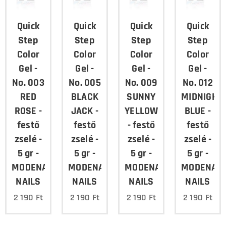
Quick
Quick
Quick
Quick
Step
Step
Step
Step
Color
Color
Color
Color
Gel -
Gel -
Gel -
Gel -
No. 003
No. 005
No. 009
No. 012
RED
BLACK
SUNNY
MIDNIGHT
ROSE -
JACK -
YELLOW
BLUE -
festő
festő
- festő
festő
zselé -
zselé -
zselé -
zselé -
5 gr -
5 gr -
5 gr -
5 gr -
MODENA
MODENA
MODENA
MODENA
NAILS
NAILS
NAILS
NAILS
2 190
Ft
2 190
Ft
2 190
Ft
2 190
Ft