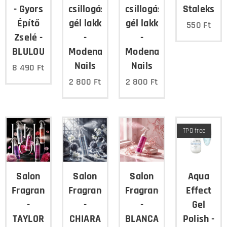
- Gyors
csillogású
csillogású
Staleks
Építő
gél lakk
gél lakk
550
Ft
Zselé -
-
-
BLULOU
Modena
Modena
Nails
Nails
8 490
Ft
2 800
Ft
2 800
Ft
TPO free
Salon
Salon
Salon
Aqua
Fragrance
Fragrance
Fragrance
Effect
-
-
-
Gel
TAYLOR
CHIARA
BLANCA
Polish -