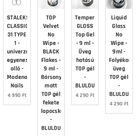
STALEKS
TOP
Tempered
Liquid
CLASSIC
Velvet
GLOSS
Glass
31 TYPE
No
Top Gel
No
1 -
Wipe -
- 9 ml -
Wipe -
univerzális
BLACK
Üveg
9ml -
egyenes
Flakes -
hatású
Folyékony
olló -
9 ml -
TOP gél
üveg
Modena
Bársonyos
-
TOP gél
Nails
matt
BLULOU
-
TOP gél
BLULOU
4 990
Ft
4 290
Ft
fekete
4 290
Ft
lapocskákkal
-
BLULOU