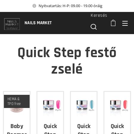
Nyitvatartás: H-P: 09.00 - 19.00 óráig
Keresés
NAILS MARKET
Quick Step festő
zselé
HEMA &
TPO free
Baby
Quick
Quick
Quick