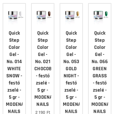
Quick
Quick
Quick
Quick
Step
Step
Step
Step
Color
Color
Color
Color
Gel -
Gel -
Gel -
Gel -
No. 014
No. 021
No. 053
No. 066
WHITE
CHOCOBROWN
GOLD
GREEN
SNOW -
- festő
NIGHT -
GRASS
festő
zselé -
festő
- festő
zselé -
5 gr -
zselé -
zselé -
5 gr -
MODENA
5 gr -
5 gr -
MODENA
NAILS
MODENA
MODENA
NAILS
NAILS
NAILS
2 190
Ft