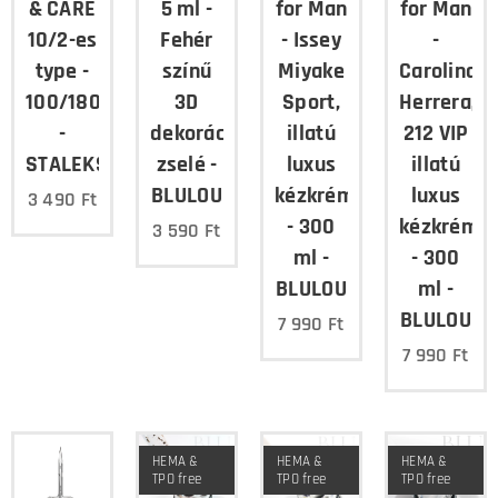
& CARE
5 ml -
for Man
for Man
10/2-es
Fehér
- Issey
-
type -
színű
Miyake
Carolina
100/180
3D
Sport,
Herrera,
-
dekorációs
illatú
212 VIP
STALEKS
zselé -
luxus
illatú
BLULOU
kézkrém
luxus
3 490
Ft
- 300
kézkrém
3 590
Ft
ml -
- 300
BLULOU
ml -
BLULOU
7 990
Ft
7 990
Ft
HEMA &
HEMA &
HEMA &
TPO free
TPO free
TPO free