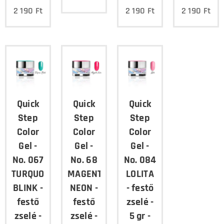
2 190
Ft
2 190
Ft
2 190
Ft
Quick
Quick
Quick
Step
Step
Step
Color
Color
Color
Gel -
Gel -
Gel -
No. 067
No. 68
No. 084
TURQUOISE
MAGENTA
LOLITA
BLINK -
NEON -
- festő
festő
festő
zselé -
zselé -
zselé -
5 gr -