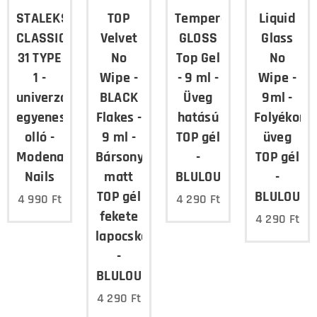
STALEKS
TOP
Tempered
Liquid
CLASSIC
Velvet
GLOSS
Glass
31 TYPE
No
Top Gel
No
1 -
Wipe -
- 9 ml -
Wipe -
univerzális
BLACK
Üveg
9ml -
egyenes
Flakes -
hatású
Folyékony
olló -
9 ml -
TOP gél
üveg
Modena
Bársonyos
-
TOP gél
Nails
matt
BLULOU
-
TOP gél
BLULOU
4 990
Ft
4 290
Ft
fekete
4 290
Ft
lapocskákkal
-
BLULOU
4 290
Ft