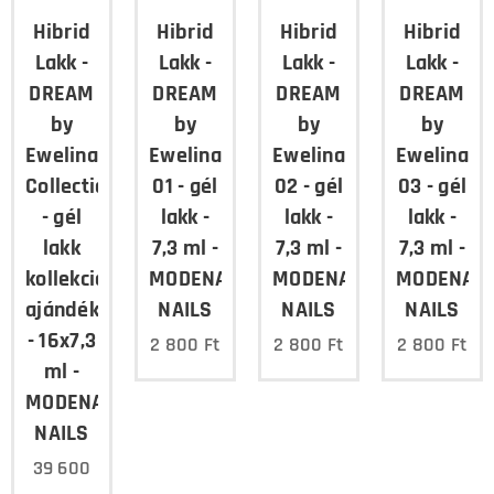
Hibrid
Hibrid
Hibrid
Hibrid
Lakk -
Lakk -
Lakk -
Lakk -
DREAM
DREAM
DREAM
DREAM
by
by
by
by
Ewelina
Ewelina
Ewelina
Ewelina
Collection
01 - gél
02 - gél
03 - gél
- gél
lakk -
lakk -
lakk -
lakk
7,3 ml -
7,3 ml -
7,3 ml -
kollekció
MODENA
MODENA
MODENA
ajándékokkal
NAILS
NAILS
NAILS
- 16x7,3
2 800
Ft
2 800
Ft
2 800
Ft
ml -
MODENA
NAILS
39 600