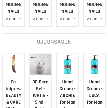
MODENA
MODENA
MODENA
MODENA
NAILS
NAILS
NAILS
NAILS
2 800
Ft
2 800
Ft
2 800
Ft
2 800
Ft
ÚJDONSÁGOK
Fa
3D Deco
Hand
Hand
talpreszelő
Gel -
Cream -
Cream -
BEAUTY
WHITE -
ARCHIE
LUCA
& CARE
5 ml -
for Man
for Man