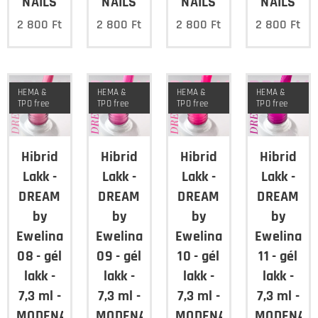
NAILS
NAILS
NAILS
NAILS
2 800
Ft
2 800
Ft
2 800
Ft
2 800
Ft
HEMA &
HEMA &
HEMA &
HEMA &
TPO free
TPO free
TPO free
TPO free
Hibrid
Hibrid
Hibrid
Hibrid
Lakk -
Lakk -
Lakk -
Lakk -
DREAM
DREAM
DREAM
DREAM
by
by
by
by
Ewelina
Ewelina
Ewelina
Ewelina
08 - gél
09 - gél
10 - gél
11 - gél
lakk -
lakk -
lakk -
lakk -
7,3 ml -
7,3 ml -
7,3 ml -
7,3 ml -
MODENA
MODENA
MODENA
MODENA