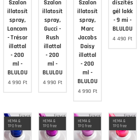
Szalon
Szalon
Szalon
díszítés,
illatosító
illatosító
illatosító
gél lakk
spray,
spray,
spray,
- 9 mi -
Lancome
Gucci -
Marc
BLULOU
- Trésor
Rush
Jacobs
4 490
Ft
illattal
illattal
Daisy
- 200
- 200
illattal
ml -
ml -
- 200
BLULOU
BLULOU
ml -
BLULOU
4 990
Ft
4 990
Ft
4 990
Ft
HEMA &
HEMA &
HEMA &
HEMA &
TPO free
TPO free
TPO free
TPO free