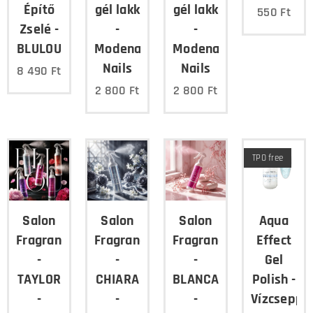
Építő
gél lakk
gél lakk
550
Ft
Zselé -
-
-
BLULOU
Modena
Modena
Nails
Nails
8 490
Ft
2 800
Ft
2 800
Ft
TPO free
Salon
Salon
Salon
Aqua
Fragrance
Fragrance
Fragrance
Effect
-
-
-
Gel
TAYLOR
CHIARA
BLANCA
Polish -
-
-
-
Vízcsepp