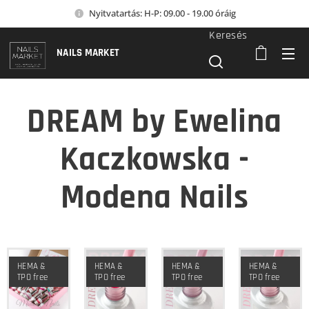
Nyitvatartás: H-P: 09.00 - 19.00 óráig
Keresés
NAILS MARKET
DREAM by Ewelina
Kaczkowska -
Modena Nails
HEMA &
HEMA &
HEMA &
HEMA &
TPO free
TPO free
TPO free
TPO free