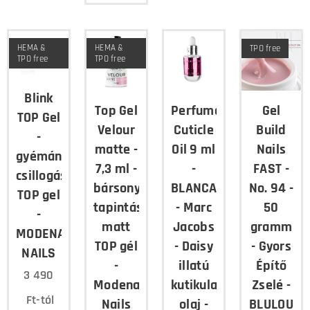
HEMA &
HEMA &
TPO free
TPO free
TPO free
Blink
Top Gel
Perfumed
Gel
TOP Gel
Velour
Cuticle
Build
-
matte -
Oil 9 ml
Nails
gyémánt
7,3 ml -
-
FAST -
csillogású
bársony
BLANCA
No. 94 -
TOP gel
tapintású
- Marc
50
-
matt
Jacobs
gramm
MODENA
TOP gél
- Daisy
- Gyors
NAILS
-
illatú
Építő
3 490
Modena
kutikula
Zselé -
Ft
-tól
Nails
olaj -
BLULOU