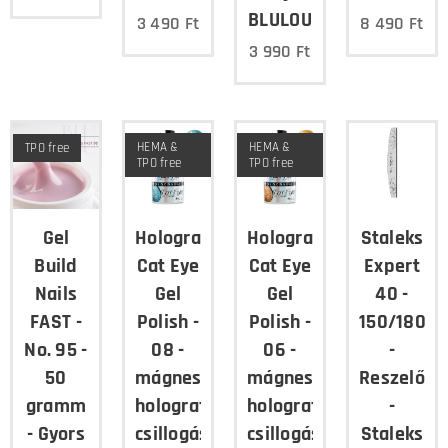
BLULOU
3 490
Ft
8 490
Ft
3 990
Ft
HEMA &
HEMA &
TPO free
TPO free
TPO free
Gel
Holographic
Holographic
Staleks
Build
Cat Eye
Cat Eye
Expert
Nails
Gel
Gel
40 -
FAST -
Polish -
Polish -
150/180
No. 95 -
08 -
06 -
-
50
mágnesezhető,
mágnesezhető,
Reszelő
gramm
holografikus
holografikus
-
- Gyors
csillogású
csillogású
Staleks