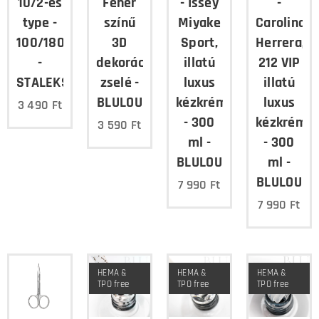
10/2-es
Fehér
- Issey
-
type -
színű
Miyake
Carolina
100/180
3D
Sport,
Herrera,
-
dekorációs
illatú
212 VIP
STALEKS
zselé -
luxus
illatú
BLULOU
kézkrém
luxus
3 490
Ft
- 300
kézkrém
3 590
Ft
ml -
- 300
BLULOU
ml -
BLULOU
7 990
Ft
7 990
Ft
HEMA &
HEMA &
HEMA &
TPO free
TPO free
TPO free