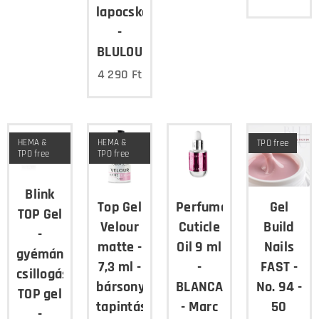
lapocskákkal
-
BLULOU
4 290
Ft
HEMA &
HEMA &
TPO free
TPO free
TPO free
Blink
Top Gel
Perfumed
Gel
TOP Gel
Velour
Cuticle
Build
-
matte -
Oil 9 ml
Nails
gyémánt
7,3 ml -
-
FAST -
csillogású
bársony
BLANCA
No. 94 -
TOP gel
tapintású
- Marc
50
-