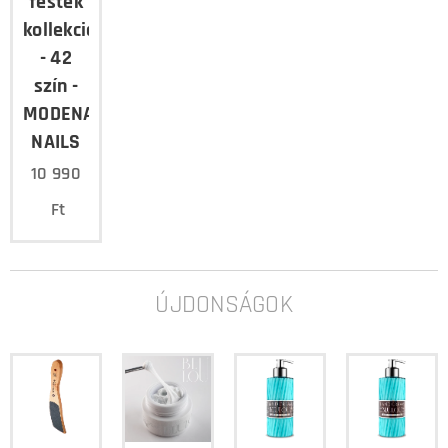
festék
kollekció
- 42
szín -
MODENA
NAILS
10 990
Ft
ÚJDONSÁGOK