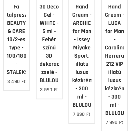
Fa
3D Deco
Hand
Hand
talpreszelő
Gel -
Cream -
Cream -
BEAUTY
WHITE -
ARCHIE
LUCA
& CARE
5 ml -
for Man
for Man
10/2-es
Fehér
- Issey
-
type -
színű
Miyake
Carolina
100/180
3D
Sport,
Herrera,
-
dekorációs
illatú
212 VIP
STALEKS
zselé -
luxus
illatú
BLULOU
kézkrém
luxus
3 490
Ft
- 300
kézkrém
3 590
Ft
ml -
- 300
BLULOU
ml -
BLULOU
7 990
Ft
7 990
Ft