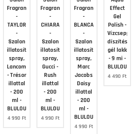
Fragrance
Fragrance
Fragrance
Effect
-
-
-
Gel
TAYLOR
CHIARA
BLANCA
Polish -
-
-
-
Vízcsepp
Szalon
Szalon
Szalon
díszítés,
illatosító
illatosító
illatosító
gél lakk
spray,
spray,
spray,
- 9 mi -
Lancome
Gucci -
Marc
BLULOU
- Trésor
Rush
Jacobs
4 490
Ft
illattal
illattal
Daisy
- 200
- 200
illattal
ml -
ml -
- 200
BLULOU
BLULOU
ml -
BLULOU
4 990
Ft
4 990
Ft
4 990
Ft