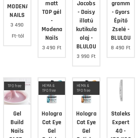
matt
Jacobs
gramm
MODENA
TOP gél
- Daisy
- Gyors
NAILS
-
illatú
Építő
3 490
Modena
kutikula
Zselé -
Ft
-tól
Nails
olaj -
BLULOU
BLULOU
3 490
Ft
8 490
Ft
3 990
Ft
HEMA &
HEMA &
TPO free
TPO free
TPO free
Gel
Holographic
Holographic
Staleks
Build
Cat Eye
Cat Eye
Expert
Nails
Gel
Gel
40 -