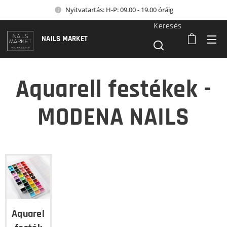
Nyitvatartás: H-P: 09.00 - 19.00 óráig
Keresés
NAILS MARKET
Aquarell festékek -
MODENA NAILS
Aquarell