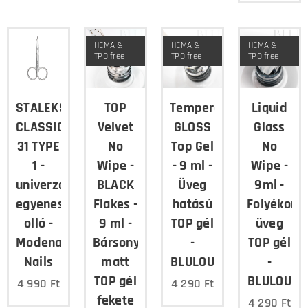
HEMA &
HEMA &
HEMA &
TPO free
TPO free
TPO free
STALEKS
TOP
Tempered
Liquid
CLASSIC
Velvet
GLOSS
Glass
31 TYPE
No
Top Gel
No
1 -
Wipe -
- 9 ml -
Wipe -
univerzális
BLACK
Üveg
9ml -
egyenes
Flakes -
hatású
Folyékony
olló -
9 ml -
TOP gél
üveg
Modena
Bársonyos
-
TOP gél
Nails
matt
BLULOU
-
TOP gél
BLULOU
4 990
Ft
4 290
Ft
fekete
4 290
Ft