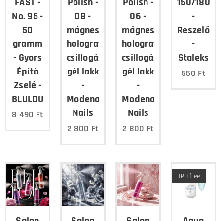
FAST -
Polish -
Polish -
150/180
No. 95 -
08 -
06 -
-
50
mágnesezhető,
mágnesezhető,
Reszelő
gramm
holografikus
holografikus
-
- Gyors
csillogású
csillogású
Staleks
Építő
gél lakk
gél lakk
550
Ft
Zselé -
-
-
BLULOU
Modena
Modena
Nails
Nails
8 490
Ft
2 800
Ft
2 800
Ft
TPO free
Salon
Salon
Salon
Aqua