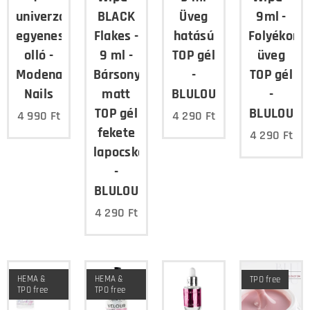
univerzális
BLACK
Üveg
9ml -
egyenes
Flakes -
hatású
Folyékony
olló -
9 ml -
TOP gél
üveg
Modena
Bársonyos
-
TOP gél
Nails
matt
BLULOU
-
TOP gél
BLULOU
4 990
Ft
4 290
Ft
fekete
4 290
Ft
lapocskákkal
-
BLULOU
4 290
Ft
HEMA &
HEMA &
TPO free
TPO free
TPO free