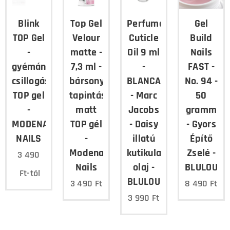
Blink
Top Gel
Perfumed
Gel
TOP Gel
Velour
Cuticle
Build
-
matte -
Oil 9 ml
Nails
gyémánt
7,3 ml -
-
FAST -
csillogású
bársony
BLANCA
No. 94 -
TOP gel
tapintású
- Marc
50
-
matt
Jacobs
gramm
MODENA
TOP gél
- Daisy
- Gyors
NAILS
-
illatú
Építő
Modena
kutikula
Zselé -
3 490
Nails
olaj -
BLULOU
Ft
-tól
BLULOU
3 490
Ft
8 490
Ft
3 990
Ft