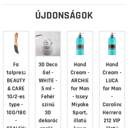
ÚJDONSÁGOK
Fa
3D Deco
Hand
Hand
talpreszelő
Gel -
Cream -
Cream -
BEAUTY
WHITE -
ARCHIE
LUCA
& CARE
5 ml -
for Man
for Man
10/2-es
Fehér
- Issey
-
type -
színű
Miyake
Carolina
100/180
3D
Sport,
Herrera,
-
dekorációs
illatú
212 VIP