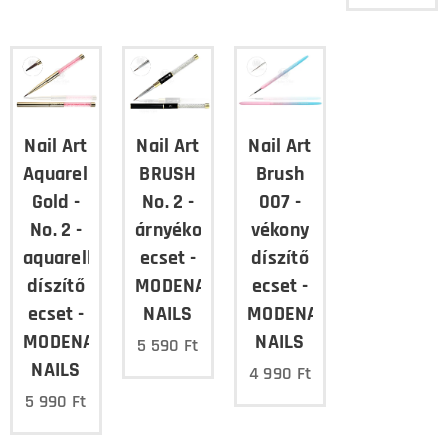
Nail Art
Nail Art
Nail Art
Aquarell
BRUSH
Brush
Gold -
No. 2 -
007 -
No. 2 -
árnyékoló
vékony
aquarell
ecset -
díszítő
díszítő
MODENA
ecset -
ecset -
NAILS
MODENA
MODENA
NAILS
5 590
Ft
NAILS
4 990
Ft
5 990
Ft