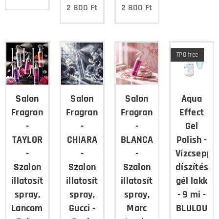
2 800
Ft
2 800
Ft
TPO free
Salon
Salon
Salon
Aqua
Fragrance
Fragrance
Fragrance
Effect
-
-
-
Gel
TAYLOR
CHIARA
BLANCA
Polish -
-
-
-
Vízcsepp
Szalon
Szalon
Szalon
díszítés,
illatosító
illatosító
illatosító
gél lakk
spray,
spray,
spray,
- 9 mi -
Lancome
Gucci -
Marc
BLULOU