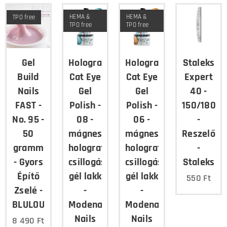
HEMA &
HEMA &
TPO free
TPO free
TPO free
Gel
Holographic
Holographic
Staleks
Build
Cat Eye
Cat Eye
Expert
Nails
Gel
Gel
40 -
FAST -
Polish -
Polish -
150/180
No. 95 -
08 -
06 -
-
50
mágnesezhető,
mágnesezhető,
Reszelő
gramm
holografikus
holografikus
-
- Gyors
csillogású
csillogású
Staleks
Építő
gél lakk
gél lakk
550
Ft
Zselé -
-
-
BLULOU
Modena
Modena
Nails
Nails
8 490
Ft