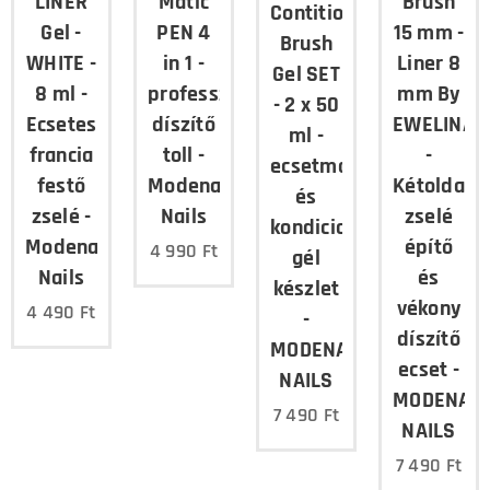
LINER
Matic
Brush
Contitioner
Gel -
PEN 4
15 mm -
Brush
WHITE -
in 1 -
Liner 8
Gel SET
8 ml -
professzionális
mm By
- 2 x 50
Ecsetes
díszítő
EWELINA
ml -
francia
toll -
-
ecsetmosó
festő
Modena
Kétoldalú
és
zselé -
Nails
zselé
kondicionáló
Modena
építő
4 990
Ft
gél
Nails
és
készlet
vékony
4 490
Ft
-
díszítő
MODENA
ecset -
NAILS
MODENA
7 490
Ft
NAILS
7 490
Ft