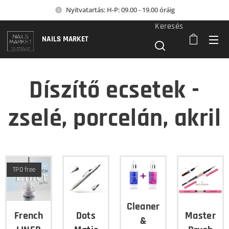
Nyitvatartás: H-P: 09.00 - 19.00 óráig
Keresés
NAILS MARKET
Díszítő ecsetek -
zselé, porcelán, akril
TPO free
Cleaner
French
Dots
Master
&