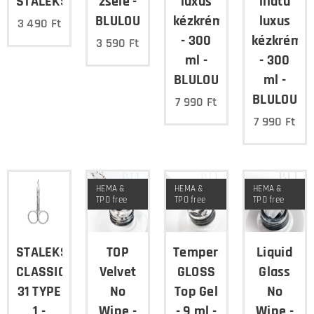
STALEKS
zselé -
luxus
illatú
BLULOU
kézkrém
luxus
3 490
Ft
- 300
kézkrém
3 590
Ft
ml -
- 300
BLULOU
ml -
BLULOU
7 990
Ft
7 990
Ft
HEMA &
HEMA &
HEMA &
TPO free
TPO free
TPO free
STALEKS
TOP
Tempered
Liquid
CLASSIC
Velvet
GLOSS
Glass
31 TYPE
No
Top Gel
No
1 -
Wipe -
- 9 ml -
Wipe -