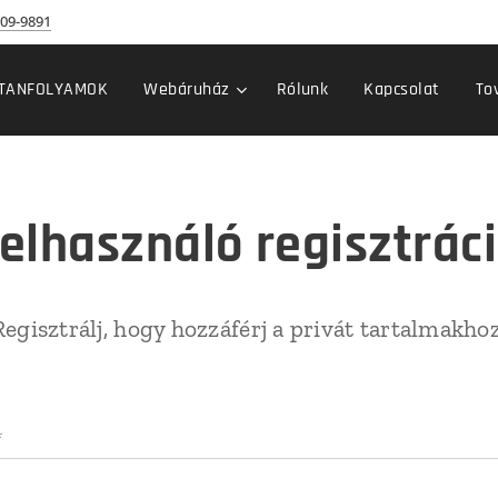
09-9891
TANFOLYAMOK
Webáruház
Rólunk
Kapcsolat
To
elhasználó regisztrác
Regisztrálj, hogy hozzáférj a privát tartalmakhoz