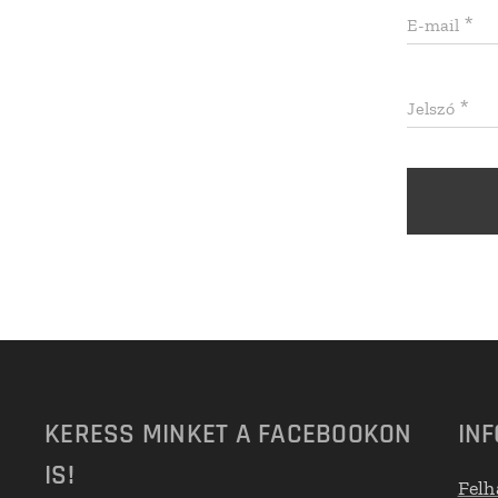
E-mail
Jelszó
KERESS MINKET A FACEBOOKON
IN
IS!
Felh