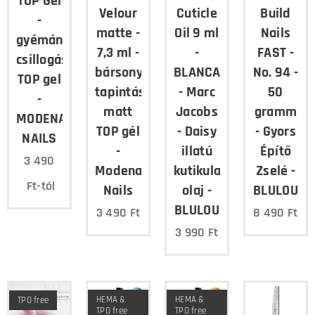
TOP Gel
Velour
Cuticle
Build
-
matte -
Oil 9 ml
Nails
gyémánt
7,3 ml -
-
FAST -
csillogású
bársony
BLANCA
No. 94 -
TOP gel
tapintású
- Marc
50
-
matt
Jacobs
gramm
MODENA
TOP gél
- Daisy
- Gyors
NAILS
-
illatú
Építő
3 490
Modena
kutikula
Zselé -
Ft
-tól
Nails
olaj -
BLULOU
BLULOU
3 490
Ft
8 490
Ft
3 990
Ft
HEMA &
HEMA &
TPO free
TPO free
TPO free