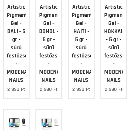
Artistic
Artistic
Artistic
Artistic
Pigment
Pigment
Pigment
Pigment
Gel -
Gel -
Gel -
Gel -
BALI - 5
BOHOL -
HAITI -
HOKKAIDO
gr -
5 gr -
5 gr -
- 5 gr -
sűrű
sűrű
sűrű
sűrű
festőzselé
festőzselé
festőzselé
festőzselé
-
-
-
-
MODENA
MODENA
MODENA
MODENA
NAILS
NAILS
NAILS
NAILS
2 990
Ft
2 990
Ft
2 990
Ft
2 990
Ft