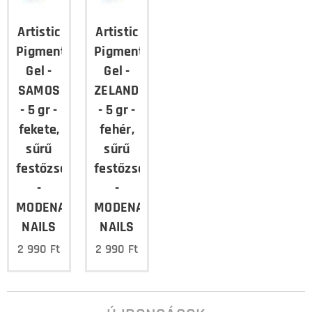
Artistic
Artistic
Pigment
Pigment
Gel -
Gel -
SAMOS
ZELANDIA
- 5 gr -
- 5 gr -
fekete,
fehér,
sűrű
sűrű
festőzselé
festőzselé
-
-
MODENA
MODENA
NAILS
NAILS
2 990
Ft
2 990
Ft