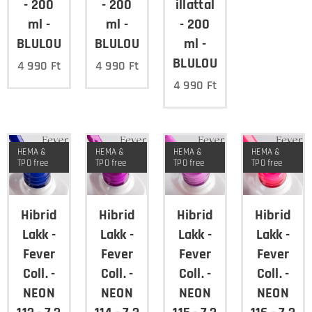
- 200
- 200
illattal
ml -
ml -
- 200
BLULOU
BLULOU
ml -
BLULOU
4 990
Ft
4 990
Ft
4 990
Ft
HEMA &
HEMA &
HEMA &
HEMA &
TPO free
TPO free
TPO free
TPO free
Hibrid
Hibrid
Hibrid
Hibrid
Lakk -
Lakk -
Lakk -
Lakk -
Fever
Fever
Fever
Fever
Coll. -
Coll. -
Coll. -
Coll. -
NEON
NEON
NEON
NEON