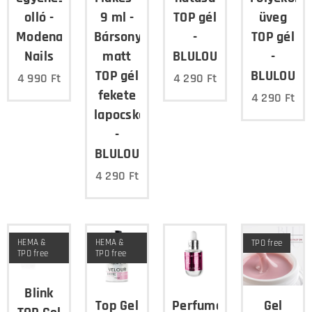
olló -
9 ml -
TOP gél
üveg
Modena
Bársonyos
-
TOP gél
Nails
matt
BLULOU
-
TOP gél
BLULOU
4 990
Ft
4 290
Ft
fekete
4 290
Ft
lapocskákkal
-
BLULOU
4 290
Ft
HEMA &
HEMA &
TPO free
TPO free
TPO free
Blink
Top Gel
Perfumed
Gel