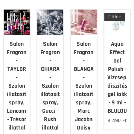
TPO free
Salon
Salon
Salon
Aqua
Fragrance
Fragrance
Fragrance
Effect
-
-
-
Gel
TAYLOR
CHIARA
BLANCA
Polish -
-
-
-
Vízcsepp
Szalon
Szalon
Szalon
díszítés,
illatosító
illatosító
illatosító
gél lakk
spray,
spray,
spray,
- 9 mi -
Lancome
Gucci -
Marc
BLULOU
- Trésor
Rush
Jacobs
4 490
Ft
illattal
illattal
Daisy