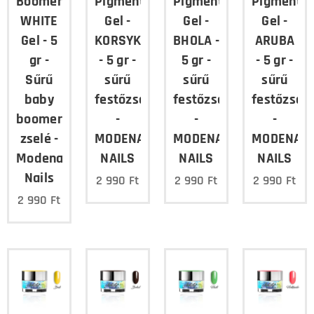
Boomer
Pigment
Pigment
Pigment
WHITE
Gel -
Gel -
Gel -
Gel - 5
KORSYKA
BHOLA -
ARUBA
gr -
- 5 gr -
5 gr -
- 5 gr -
Sűrű
sűrű
sűrű
sűrű
baby
festőzselé
festőzselé
festőzselé
boomer
-
-
-
zselé -
MODENA
MODENA
MODENA
Modena
NAILS
NAILS
NAILS
Nails
2 990
Ft
2 990
Ft
2 990
Ft
2 990
Ft