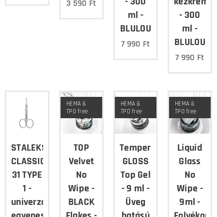
- 300
kézkrém
3 590
Ft
ml -
- 300
BLULOU
ml -
BLULOU
7 990
Ft
7 990
Ft
HEMA &
HEMA &
HEMA &
TPO free
TPO free
TPO free
STALEKS
TOP
Tempered
Liquid
CLASSIC
Velvet
GLOSS
Glass
31 TYPE
No
Top Gel
No
1 -
Wipe -
- 9 ml -
Wipe -
univerzális
BLACK
Üveg
9ml -
egyenes
Flakes -
hatású
Folyékony