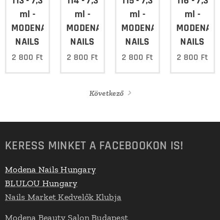
113 - 7,3
114 - 7,3
115 - 7,3
116 - 7,3
ml -
ml -
ml -
ml -
MODENA
MODENA
MODENA
MODENA
NAILS
NAILS
NAILS
NAILS
2 800
Ft
2 800
Ft
2 800
Ft
2 800
Ft
Következő
KERESS MINKET A FACEBOOKON IS!
Modena Nails Hungary
BLULOU Hungary
Nails Market Kedvelők Klubja
Modena Beauty Salon Budapest