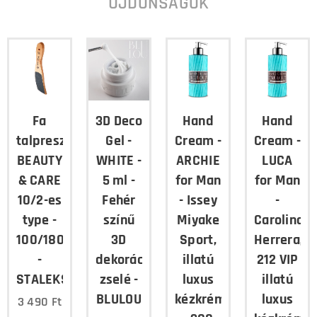
ÚJDONSÁGOK
Fa
3D Deco
Hand
Hand
talpreszelő
Gel -
Cream -
Cream -
BEAUTY
WHITE -
ARCHIE
LUCA
& CARE
5 ml -
for Man
for Man
10/2-es
Fehér
- Issey
-
type -
színű
Miyake
Carolina
100/180
3D
Sport,
Herrera,
-
dekorációs
illatú
212 VIP
STALEKS
zselé -
luxus
illatú
BLULOU
kézkrém
luxus
3 490
Ft