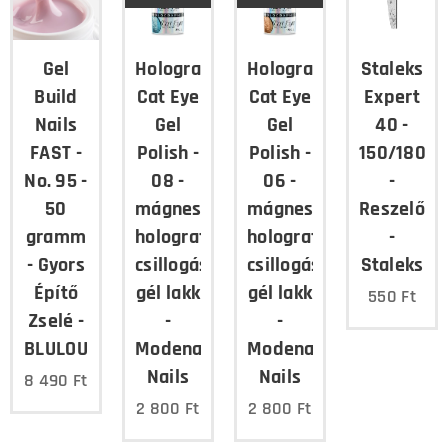
Gel
Holographic
Holographic
Staleks
Build
Cat Eye
Cat Eye
Expert
Nails
Gel
Gel
40 -
FAST -
Polish -
Polish -
150/180
No. 95 -
08 -
06 -
-
50
mágnesezhető,
mágnesezhető,
Reszelő
gramm
holografikus
holografikus
-
- Gyors
csillogású
csillogású
Staleks
Építő
gél lakk
gél lakk
550
Ft
Zselé -
-
-
BLULOU
Modena
Modena
Nails
Nails
8 490
Ft
2 800
Ft
2 800
Ft