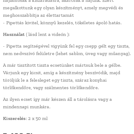
hajlamosak a kiszáradásra, akárcsak a hajunk. Ezért
megalkottunk egy olyan készítményt, amely megvédi és
meghosszabbítja az élettartamát
- Pipettás kivitel, könnyű kezelés, tökéletes ápoló hatás.
Használat
( lásd lent a videón ):
- Pipetta segítségével vigyünk fel egy csepp gélt egy tiszta,
nem nedvszívó felületre (lehet sablon, üveg vagy műanyag).
A már tisztított tiszta ecsetünket mártsuk bele a gélbe.
Várjunk egy kicsit, amíg a készítmény beszívódik, majd
töröljük le a felesleget egy tiszta, száraz konyhai
törlőkendőre, vagy szálmentes törlőkendőre.
Az ilyen ecset így már készen áll a tárolásra vagy a
mindennapi munkára.
Kiszerelés
: 2 x 50 ml