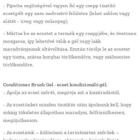
- Pipetta segítségével vigyen fel egy csepp tisztító
ecsetgélt egy nem nedvszívó felületre (lehet sablon vagy
alátét - üveg vagy műanyag).
- Mártsa be az ecsetet a termék egy cseppjébe, és óvatosan
mozgassa, így lehetővé válik a gél vagy lakk
maradványainak eltávolítása. Ezután törölje le az ecsetet
egy tiszta, száraz konyhai törlőkendőre, vagy szálmentes
törlőkendőre.
Conditioner Brush Gel - ecset kondícionáló gél.
- Ápolja az ecset szőrét, megóvja azt a kiszáradástól.
- Az ecsetünket minden tisztítás után ápolnunk kell, hogy
sokáig tökéletes állapotban maradjon, felfrissülhessen,
megújulhasson.
- Az ecseteink – különösen a természetes szőrűek –