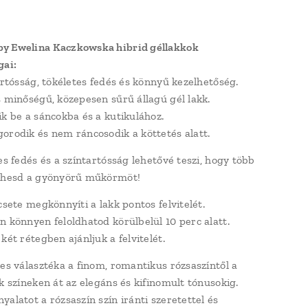
y Ewelina Kaczkowska hibrid géllakkok
gai:
artósság, tökéletes fedés és könnyű kezelhetőség.
s minőségű, közepesen sűrű állagú gél lakk.
ik be a sáncokba és a kutikulához.
orodik és nem ráncosodik a köttetés alatt.
es fedés és a színtartósság lehetővé teszi, hogy több
ezhesd a gyönyörű műkörmöt!
csete megkönnyíti a lakk pontos felvitelét.
n könnyen feloldhatod körülbelül 10 perc alatt.
két rétegben ajánljuk a felvitelét.
les választéka a finom, romantikus rózsaszíntől a
nk színeken át az elegáns és kifinomult tónusokig.
yalatot a rózsaszín szín iránti szeretettel és