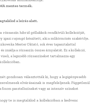
MA mentes termék.
gtalálod a leírás alatt.
a rózsaszín hibrid géllakkok rendkívüli kollekcióját,
 igazi rajongó készített, aki
a műkörmözés szakértője.
zkowska Mester Oktató, sok éves tapasztalattal
 és imádja a rózsaszín összes árnyalatát. Ez a kollekció,
viseli,
a legszebb rózsaszíneket tartalmazza egy
kollekcióban.
nét gondosan választották ki, hogy a legigényesebb
szerelmesek elvárásainak is megfeleljenek.
Függetlenül
 a finom pasztellszíneket vagy az intenzív színeket
hogy te is megtalálod a kollekcióban a kedvenc