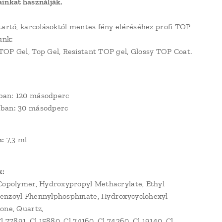
inkat használják.
tartó, karcolásoktól mentes fény eléréséhez profi TOP
unk:
OP Gel, Top Gel, Resistant TOP gel, Glossy TOP Coat.
an: 120 másodperc
ban: 30 másodperc
m:
7,3 ml
k:
Copolymer, Hydroxypropyl Methacrylate, Ethyl
enzoyl Phennylphosphinate, Hydroxycyclohexyl
one, Quartz,
l 77891, Cl 15880, Cl 74160, Cl 74260, Cl 19140, Cl