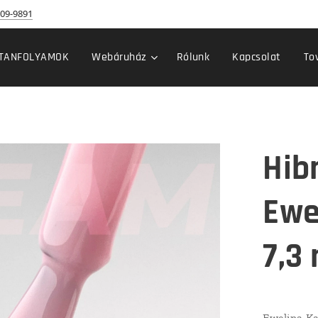
09-9891
TANFOLYAMOK
Webáruház
Rólunk
Kapcsolat
To
Hib
Ewel
7,3
Ewelina Ka