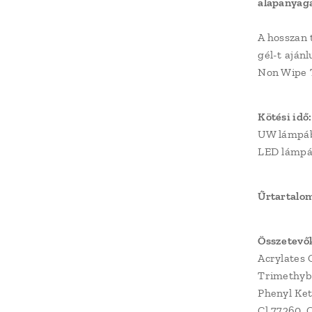
alapanyaga
A hosszan 
gél-t ajánl
Non Wipe T
Kötési idő:
UW lámpáb
LED lámpá
Űrtartalo
Összetevő
Acrylates 
Trimethyb
Phenyl Ket
Cl 77260, C