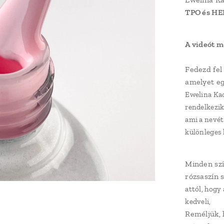
TPO és HE
A videót me
Fedezd fel 
amelyet egy
Ewelina Kac
rendelkezik
ami a nevét 
különleges 
Minden szí
rózsaszín 
attól, hogy
kedveli,
Reméljük, 