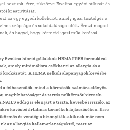
yel hoztunk létre, tükrözve Ewelina egyéni stílusát és
tói kreativitását.
ezt az egy egyedi kollekciót, amely igazi tisztelgés a
színek szépsége és sokoldalúsága előtt. Érezd magad
nek, és hagyd, hogy körmeid igazi műalkotássá
y Ewelina hibrid géllakkok HEMA FREE formulával
ek, amely minimálisra csökkenti az allergia és a
ió kockázatát. A HEMA nélküli alapanyagok kevésbé
,
 a felhasználók, mind a körmösök számára előnyös.
t, megbízhatóságot és tartós műkörmöt biztosít.
AILS eddig is élen járt a tiszta, kevésbé irrizáló, az
kre kevésbé ártalmas termékek fejleszésében. Erre
űkörmös és vendég a bizonyíték, akiknek már nem
niuk az allergiás kellemetlenségektől, mert az