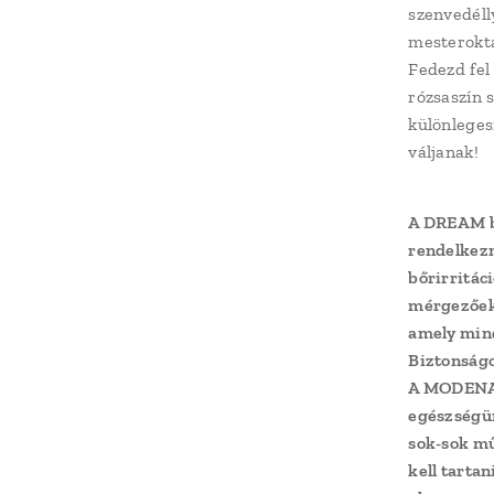
szenvedéll
mesterokta
Fedezd fel 
rózsaszín 
különleges
váljanak!
A DREAM b
rendelkezn
bőrirritác
mérgezőek
amely mind
Biztonságo
A MODENA N
egészségün
sok-sok m
kell tarta