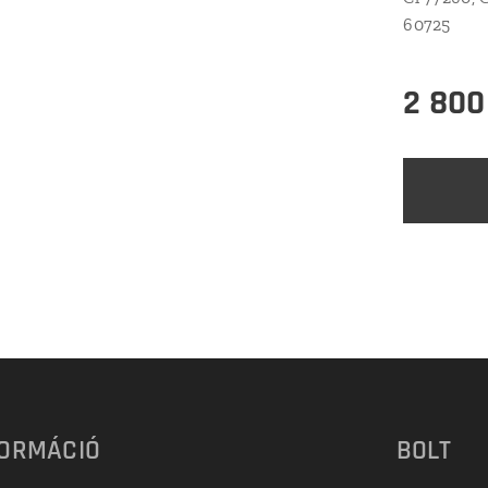
60725
2 800
FORMÁCIÓ
BOLT