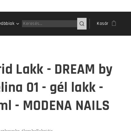
vábbiak
Kosár
rid Lakk - DREAM by
ina 01 - gél lakk -
 ml - MODENA NAILS
czkowska álomkollekciója.