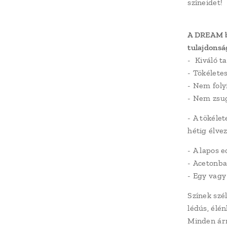
színeidet!
A DREAM b
tulajdonsá
- Kiváló t
- Tökélete
- Nem foly
- Nem zsug
- A tökélet
hétig élv
- A lapos e
- Acetonba
- Egy vagy 
Színek szé
lédús, élé
Minden árn