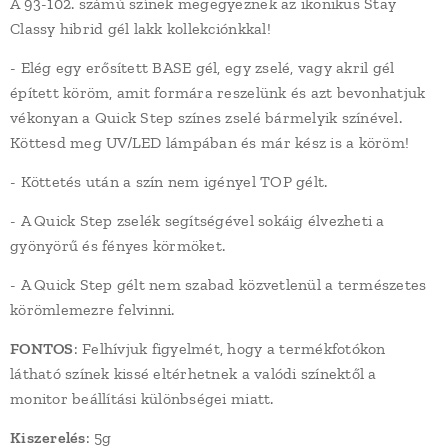
A 93-102. számú színek megegyeznek az ikonikus Stay
Classy hibrid gél lakk kollekciónkkal!
- Elég egy erősített BASE gél, egy zselé, vagy akril gél
épített köröm, amit formára reszelünk és azt bevonhatjuk
vékonyan a Quick Step színes zselé bármelyik színével.
Köttesd meg UV/LED lámpában és már kész is a köröm!
- Köttetés után a szín nem igényel TOP gélt.
- A Quick Step zselék segítségével sokáig élvezheti a
gyönyörű és fényes körmöket.
- A Quick Step gélt nem szabad közvetlenül a természetes
körömlemezre felvinni.
FONTOS
: Felhívjuk figyelmét, hogy a termékfotókon
látható színek kissé eltérhetnek a valódi színektől a
monitor beállítási különbségei miatt.
Kiszerelés
: 5g