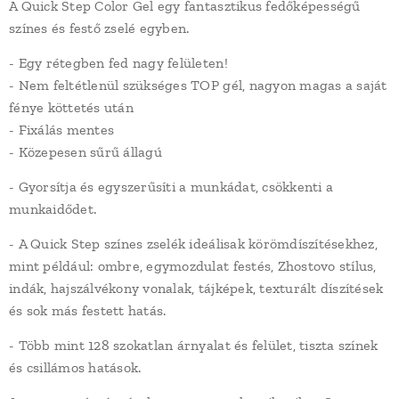
A Quick Step Color Gel egy fantasztikus fedőképességű
színes és festő zselé egyben.
- Egy rétegben fed nagy felületen!
- Nem feltétlenül szükséges TOP gél, nagyon magas a saját
fénye köttetés után
- Fixálás mentes
- Közepesen sűrű állagú
- Gyorsítja és egyszerűsíti a munkádat, csökkenti a
munkaidődet.
- A Quick Step színes zselék ideálisak körömdíszítésekhez,
mint például: ombre, egymozdulat festés, Zhostovo stílus,
indák, hajszálvékony vonalak, tájképek, texturált díszítések
és sok más festett hatás.
- Több mint 128 szokatlan árnyalat és felület, tiszta színek
és csillámos hatások.