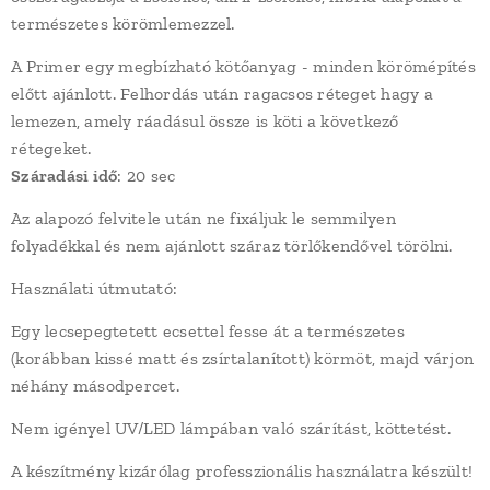
természetes körömlemezzel.
A Primer egy megbízható kötőanyag - minden körömépítés
előtt ajánlott. Felhordás után ragacsos réteget hagy a
lemezen, amely ráadásul össze is köti a következő
rétegeket.
Száradási idő
: 20 sec
Az alapozó felvitele után ne fixáljuk le semmilyen
folyadékkal és nem ajánlott száraz törlőkendővel törölni.
Használati útmutató:
Egy lecsepegtetett ecsettel fesse át a természetes
(korábban kissé matt és zsírtalanított) körmöt, majd várjon
néhány másodpercet.
Nem igényel UV/LED lámpában való szárítást, köttetést.
A készítmény kizárólag professzionális használatra készült!