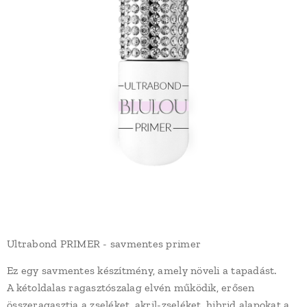
Ultrabond PRIMER - savmentes primer
Ez egy savmentes készítmény, amely növeli a tapadást.
A kétoldalas ragasztószalag elvén működik, erősen
összeragasztja a zseléket, akril-zseléket, hibrid alapokat a