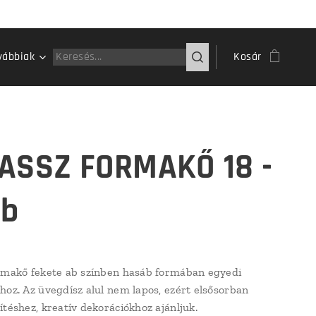
vábbiak
Kosár
ASSZ FORMAKŐ 18 -
db
rmakő fekete ab színben hasáb formában egyedi
hoz. Az üvegdísz alul nem lapos, ezért elsősorban
ítéshez, kreatív dekorációkhoz ajánljuk.