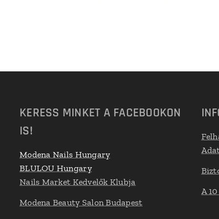
KERESS MINKET A FACEBOOKON
IN
IS!
Felh
Adat
Modena Nails Hungary
BLULOU Hungary
Bizt
Nails Market Kedvelők Klubja
A 10
Modena Beauty Salon Budapest