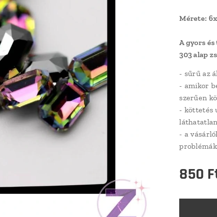
Mérete: 6
A gyors és
303 alap zs
- sűrű az 
- amikor b
szerűen kö
- köttetés 
láthatatlan
- a vásárl
problémák
850
F