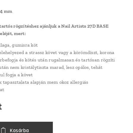
x4 mm
 tartós rögzítéshez ajánljuk a Nail Artists 27D BASE
eléjét, mert:
állaga, gumisra köt
elehelyezed a strassz követ vagy a körömdíszt, korona
rbefogja és kötés után rugalmasan és tartósan rögzíti
után nem kristálytiszta marad, lesz opálos, tehát
ul fogja a követ
ók tapasztalata alapján mem okoz allergiás
at
t
Kosárba