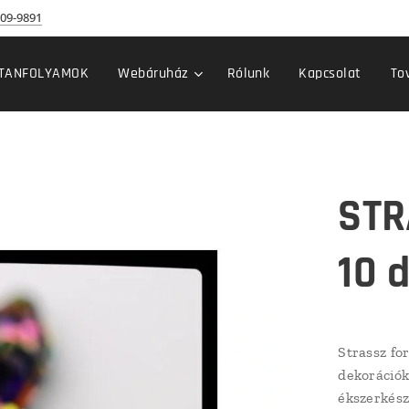
09-9891
TANFOLYAMOK
Webáruház
Rólunk
Kapcsolat
To
STR
10 
Strassz fo
dekorációk
ékszerkész