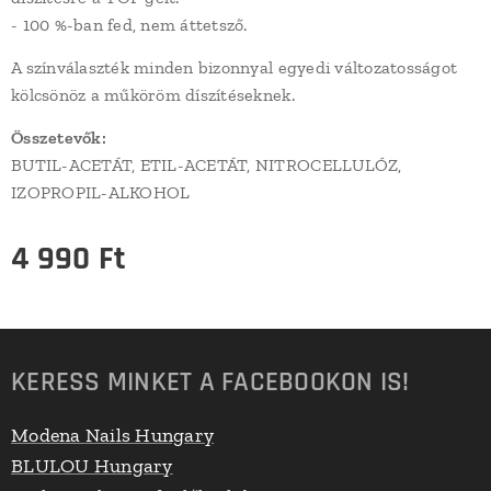
- 100 %-ban fed, nem áttetsző.
A színválaszték minden bizonnyal egyedi változatosságot
kölcsönöz a műköröm díszítéseknek.
Összetevők:
BUTIL-ACETÁT, ETIL-ACETÁT, NITROCELLULÓZ,
IZOPROPIL-ALKOHOL
4 990
Ft
KERESS MINKET A FACEBOOKON IS!
Modena Nails Hungary
BLULOU Hungary