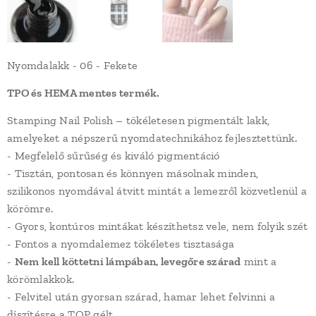
Nyomdalakk - 06 - Fekete
TPO és HEMA mentes termék.
Stamping Nail Polish – tökéletesen pigmentált lakk,
amelyeket a népszerű nyomdatechnikához fejlesztettünk.
- Megfelelő sűrűség és kiváló pigmentáció
- Tisztán, pontosan és könnyen másolnak minden,
szilikonos nyomdával átvitt mintát a lemezről közvetlenül a
körömre.
- Gyors, kontúros mintákat készíthetsz vele, nem folyik szét
- Fontos a nyomdalemez tökéletes tisztasága
-
Nem kell köttetni lámpában, levegőre szárad
mint a
körömlakkok.
- Felvitel után gyorsan szárad, hamar lehet felvinni a
díszítésre a TOP gélt.