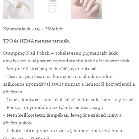
Nyomdalakk - 03 - Hófehér
TPO és HEMA mentes termék.
Stamping Nail Polish – tökéletesen pigmentált lakk,
amelyeket a népszerű nyomdatechnikához fejlesztettünk.
- Megfelelő sűrűség és kiváló pigmentáció
- Tisztán, pontosan és könnyen másolnak minden,
szilikonos nyomdával átvitt mintát a lemezről közvetlenül a
körömre.
- Gyors, kontúros mintákat készíthetsz vele, nem folyik szét
- Fontos a nyomdalemez tökéletes tisztasága
-
Nem kell köttetni lámpában, levegőre szárad
mint a
körömlakkok.
- Felvitel után gyorsan szárad, hamar lehet felvinni a
díszítésre a TOP gélt.