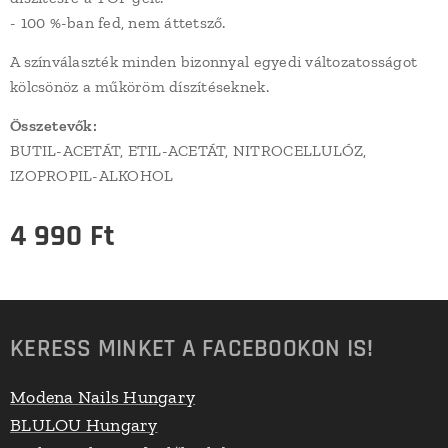
- 100 %-ban fed, nem áttetsző.
A színválaszték minden bizonnyal egyedi változatosságot
kölcsönöz a műköröm díszítéseknek.
Összetevők:
BUTIL-ACETÁT, ETIL-ACETÁT, NITROCELLULÓZ,
IZOPROPIL-ALKOHOL
4 990
Ft
KERESS MINKET A FACEBOOKON IS!
Modena Nails Hungary
BLULOU Hungary