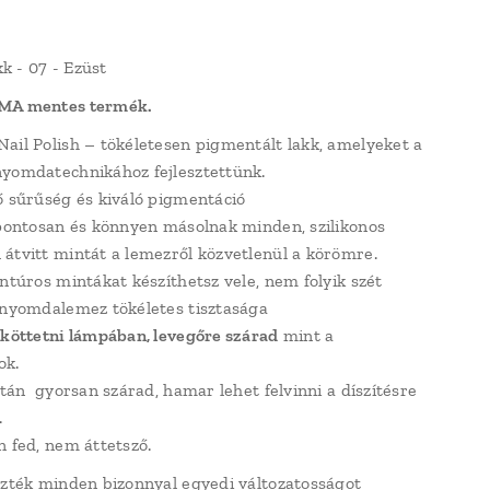
 - 07 - Ezüst
MA mentes termék.
ail Polish – tökéletesen pigmentált lakk, amelyeket a
yomdatechnikához fejlesztettünk.
ő sűrűség és kiváló pigmentáció
 pontosan és könnyen másolnak minden, szilikonos
átvitt mintát a lemezről közvetlenül a körömre.
ontúros mintákat készíthetsz vele, nem folyik szét
 nyomdalemez tökéletes tisztasága
 köttetni lámpában, levegőre szárad
mint a
ok.
 után gyorsan szárad, hamar lehet felvinni a díszítésre
.
n fed, nem áttetsző.
szték minden bizonnyal egyedi változatosságot