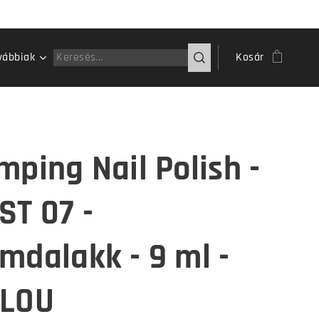
vábbiak
Kosár
mping Nail Polish -
ST 07 -
mdalakk - 9 ml -
LOU