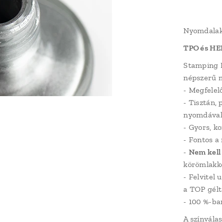
Nyomdalakk
TPO és HE
Stamping N
népszerű n
- Megfelel
- Tisztán,
nyomdával 
- Gyors, k
- Fontos a
-
Nem kell
körömlakk
- Felvitel
a TOP gélt
- 100 %-ba
A színvála