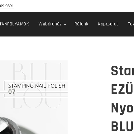
09-9891
TANFOLYAMOK
Webáruház
Rólunk
Kapcsolat
To
Sta
EZÜ
Nyo
BLU