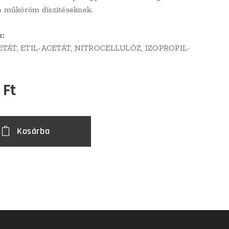
a műköröm díszítéseknek.
k:
ETÁT, ETIL-ACETÁT, NITROCELLULÓZ, IZOPROPIL-
Ft
Kosárba