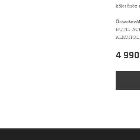
kölcsönöz 
Összetevő
BUTIL-AC
ALKOHOL
4 990