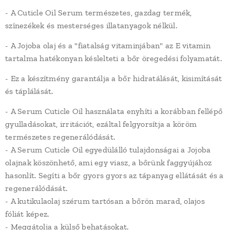
- A Cuticle Oil Serum természetes, gazdag termék,
színezékek és mesterséges illatanyagok nélkül.
- A Jojoba olaj és a "fiatalság vitaminjában" az E vitamin
tartalma hatékonyan késlelteti a bőr öregedési folyamatát.
- Ez a készítmény garantálja a bőr hidratálását, kisimítását
és táplálását.
- A Serum Cuticle Oil használata enyhíti a korábban fellépő
gyulladásokat, irritációt, ezáltal felgyorsítja a köröm
természetes regenerálódását.
- A Serum Cuticle Oil egyedülálló tulajdonságai a Jojoba
olajnak köszönhető, ami egy viasz, a bőrünk faggyújához
hasonlít. Segíti a bőr gyors gyors az tápanyag ellátását és a
regenerálódását.
- A kutikulaolaj szérum tartósan a bőrön marad, olajos
fóliát képez.
- Meggátolja a külső behatásokat.