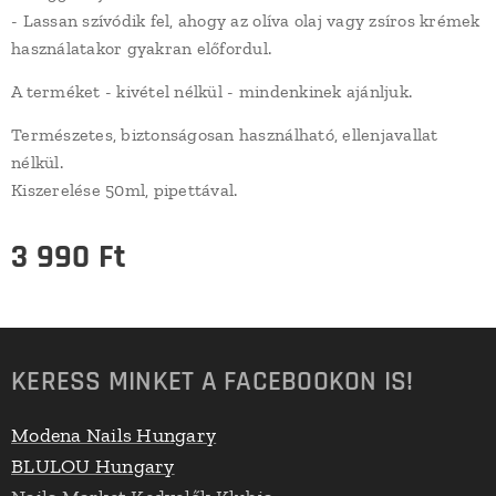
- Lassan szívódik fel, ahogy az olíva olaj vagy zsíros krémek
használatakor gyakran előfordul.
A terméket - kivétel nélkül - mindenkinek ajánljuk.
Természetes, biztonságosan használható, ellenjavallat
nélkül.
Kiszerelése 50ml, pipettával.
3 990
Ft
KERESS MINKET A FACEBOOKON IS!
Modena Nails Hungary
BLULOU Hungary