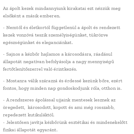
Az ápolt kezek mindannyiunk kirakatai ezt nézzük meg
elsőként a másik emberen.
- Nemtől és életkortól függetlenül a ápolt és rendezett
kezek vonzóvá teszik személyiségünket, tükrözve
egészségünket és eleganciánkat.
- Sajnos a kézbőr hajlamos a károsodásra, ráadásul
állapotát negatívan befolyásolja a nagy mennyiségű
fertőtlenítőszerrel való érintkezés.
- Mostanra válik szárazzá és érdessé kezünk bőre, ezért
fontos, hogy minden nap gondoskodjunk róla, otthon is.
- A rendszeres ápolással ujjaink mentesek lesznek az
öregedett, károsodott, kopott és ami még rosszabb,
repedezett kutikuláktól.
- Jelentősen javítja kézbőrünk esztétikai és mindenekelőtt
fizikai állapotát egyaránt.