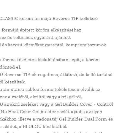
CLASSIC köröm formájú Reverse TIP kollekció
s formájú épített köröm elkészítéséhez
hez és töltéshez egyaránt ajánlott
ű és karcsú körmöket garantál, kompromisszumok
 a forma tökéletes kialakításában segít, a köröm
döntöd el.
 Reverse TIP-ek rugalmas, átlátszó, de kellő tartású
l készültek.
 után után a sablon forma tökéletesen elválik az
zaz a zselétől, akriltól vagy akril géltől.
 az akril zseléket vagy a Gel Builder Cover - Control
No Heat Color Gel builder zselét ajánlja az ilyen
kákhoz, illetve a vadonatúj Gel Builder Dual Form és
 családot, a BLULOU kínálatából.