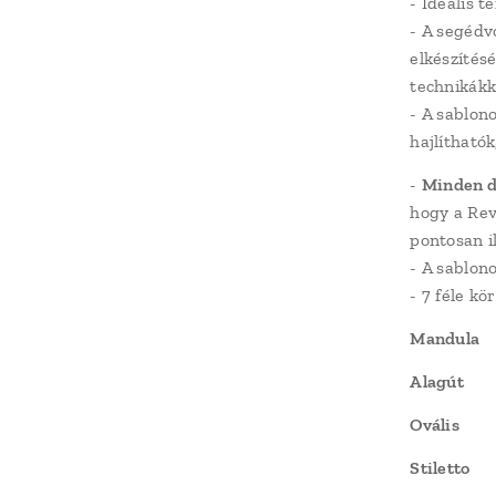
- Ideális 
- A segédv
elkészítés
technikákk
- A sablon
hajlítható
-
Minden d
hogy a Rev
pontosan i
- A sablon
- 7 féle k
Mandula
Alagút
Ovális
Stiletto