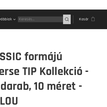
vábbiak
Kosár
SSIC formájú
erse TIP Kollekció -
 darab, 10 méret -
LOU