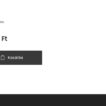
s
röm
Ft
Kosárba