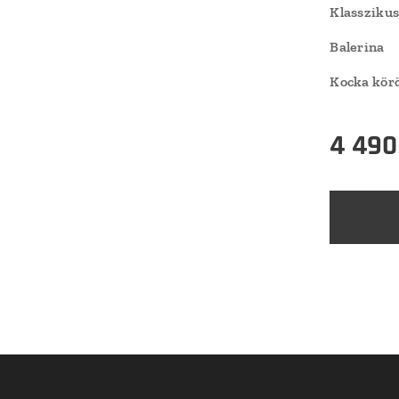
Klassziku
Balerina
Kocka kö
4 490