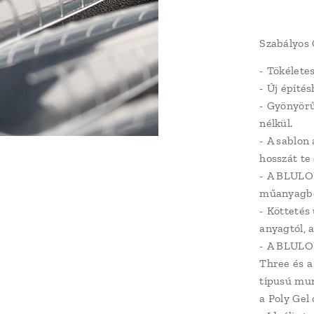
Szabályos 
- Tökélete
- Új építés
- Gyönyör
nélkül.
- A sablon
hosszát te 
- A BLULOU
műanyagbó
- Köttetés
anyagtól, a
- A BLULOU
Three és a 
típusú mun
a Poly Gel