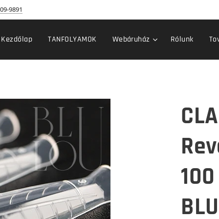
09-9891
Kezdőlap
TANFOLYAMOK
Webáruház
Rólunk
To
CLA
Rev
100
BLU