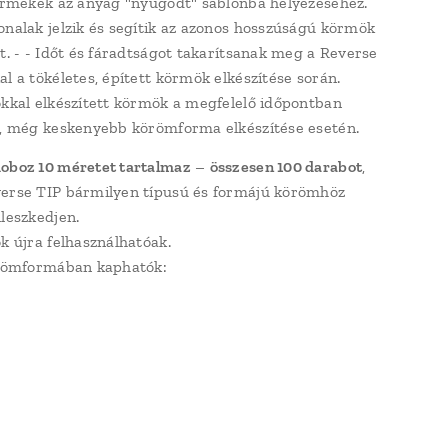
termékek az anyag "nyugodt" sablonba helyezéséhez.
onalak jelzik és segítik az azonos hosszúságú körmök
ét. - - Időt és fáradtságot takarítsanak meg a Reverse
al a tökéletes, épített körmök elkészítése során.
okkal elkészített körmök a megfelelő időpontban
k, még keskenyebb körömforma elkészítése esetén.
oboz 10 méretet tartalmaz
–
összesen 100 darabot
,
erse TIP bármilyen típusú és formájú körömhöz
lleszkedjen.
ok újra felhasználhatóak.
örömformában kaphatók: