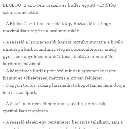
BLULOU 2 az 1-ben, reszelő és buffer együtt - 100/180
szemcsemérettel.
- A Blulou 2 az 1-ben reszelőit úgy hoztuk létre, hogy
maximálisan segítse a szalonmunkád.
- A reszelő a legmagasabb kopási osztályt mutatja a kiváló
minőségű karborundum rétegnek köszönhetően, amely
gyors és kényelmes munkát tesz lehetővé mindenféle
körömformázásnál.
- A kényelmes buffer polírozó minden egyenetlenséget
kisimít és tökéletesen mattítja a köröm felületét.
- Nagyon tartós, sokáig használható kopottan is, nem dobja
le a csiszolóport.
- A 2 az 1-ben reszelő nem morzsolódik, nem törik,
optimálisan rugalmas.
- A reszelő elején egy centiméter beosztás található, ami a