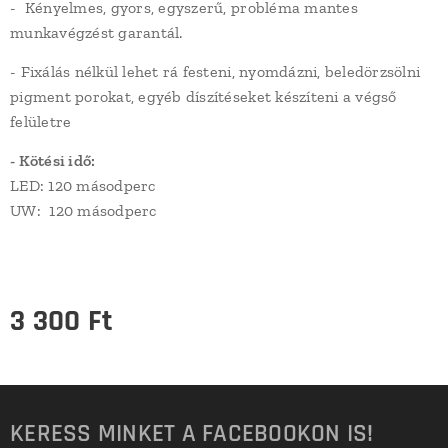
- Kényelmes, gyors, egyszerű, probléma mantes
munkavégzést garantál.
- Fixálás nélkül lehet rá festeni, nyomdázni, beledörzsölni
pigment porokat, egyéb díszítéseket készíteni a végső
felületre
- Kötési idő:
LED: 120 másodperc
UW: 120 másodperc
3 300
Ft
KERESS MINKET A FACEBOOKON IS!