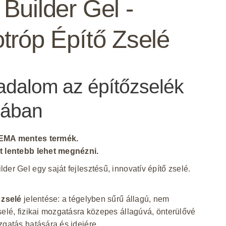
 Builder Gel -
otróp Építő Zselé
adalom az építőzselék
gában
EMA mentes termék.
t lentebb lehet megnézni.
der Gel egy saját fejlesztésű, innovatív építő zselé.
 zselé
jelentése: a tégelyben sűrű állagú, nem
selé, fizikai mozgatásra közepes állagúvá, önterülővé
zgatás hatására és idejére.