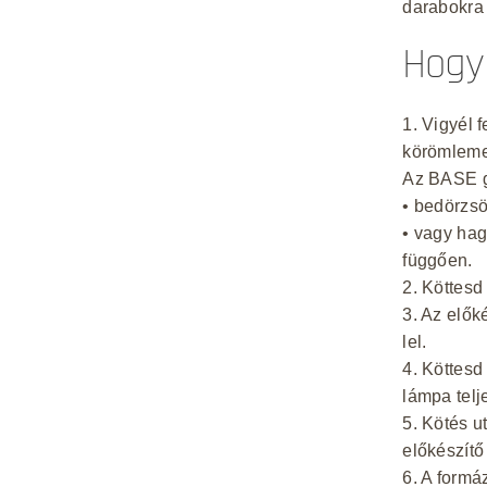
darabokra 
Hogy
1. Vigyél f
körömleme
Az BASE g
• bedörzsö
• vagy ha
függően.
2. Köttesd
3. Az elők
lel.
4. Köttesd
lámpa telj
5. Kötés u
előkészítő
6. A formá