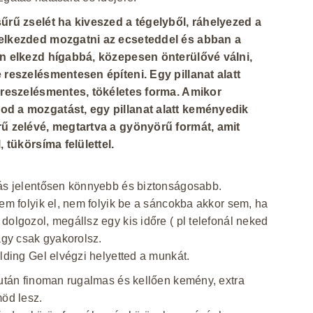
sűrű zselét ha kiveszed a tégelyből, ráhelyezed a
elkezded mozgatni az ecseteddel és abban a
an elkezd hígabbá, közepesen önterülővé válni,
 reszelésmentesen építeni. Egy pillanat alatt
a reszelésmentes, tökéletes forma. Amikor
d a mozgatást, egy pillanat alatt keményedik
rű zelévé, megtartva a gyönyörű formát, amit
l, tükörsíma felülettel.
ás jelentősen könnyebb és biztonságosabb.
nem folyik el, nem folyik be a sáncokba akkor sem, ha
dolgozol, megállsz egy kis időre ( pl telefonál neked
vagy csak gyakorolsz.
ilding Gel elvégzi helyetted a munkát.
 után finoman rugalmas és kellően kemény, extra
möd lesz.