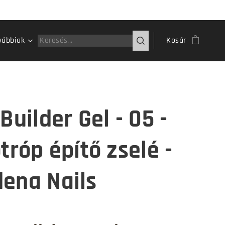
vábbiak
Kosár
Builder Gel - 05 -
tróp építő zselé -
ena Nails