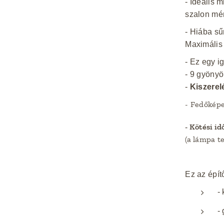
- Ideális
szalon mér
- Hiába sű
Maximális
- Ez egy i
- 9 gyönyö
-
Kiszerel
- Fedőkép
- Kötési id
(a lámpa t
Ez az épít
- 
- 