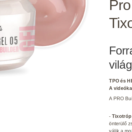
Pro
Tix
Forr
vilá
TPO és H
A videóka
A PRO Buil
-
Tixotróp
önterülő z
válik a mo