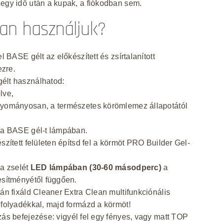
egy idő után a kupak, a fiókodban sem.
an használjuk?
el BASE gélt az előkészített és zsírtalanított
zre.
élt használhatod:
lve,
gyományosan, a természetes körömlemez állapotától
 a BASE gél-t lámpában.
észített felületen építsd fel a körmöt PRO Builder Gel-
 a zselét
LED lámpában (30-60 másodperc)
a
esítményétől függően.
tán fixáld Cleaner Extra Clean multifunkciónális
 folyadékkal, majd formázd a körmöt!
zás befejezése:
vigyél fel egy fényes, vagy matt TOP