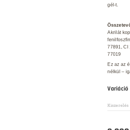
gél-t.
Összetev
Akrilát kop
fenilfoszfi
77891, CI 
77019
Ez az az é
nélkül – i
Variáció
Kiszerelés