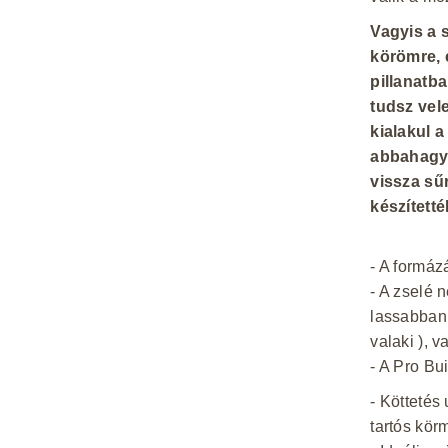
Vagyis a 
körömre, 
pillanatb
tudsz vele
kialakul 
abbahagyo
vissza sű
készítetté
- A formáz
- A zselé 
lassabban 
valaki ), 
- A Pro Bu
- Köttetés
tartós kör