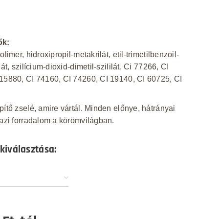
ők:
olimer, hidroxipropil-metakrilát, etil-trimetilbenzoil-
nát, szilícium-dioxid-dimetil-szililát, Ci 77266, CI
15880, CI 74160, CI 74260, CI 19140, CI 60725, CI
pítő zselé, amire vártál. Minden előnye, hátrányai
gazi forradalom a körömvilágban.
 kiválasztása: