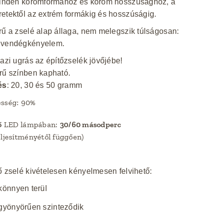
 minden körömformához és köröm hosszúsághoz, a
etektől az extrém formákig és hosszúságig.
rű a zselé alap állaga, nem melegszik túlságosan:
 vendégkényelem.
gazi ugrás az építőzselék jövőjébe!
rű színben kapható.
és
: 20, 30 és 50 gramm
esség: 90%
ő
LED lámpában:
30/60 másodperc
eljesítményétől függően)
ő zselé kivételesen kényelmesen felvihető:
könnyen terül
gyönyörűen szinteződik