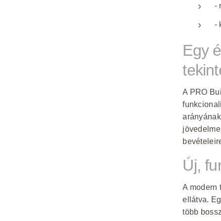
- 
- 
Egy é
tekin
A PRO Bui
funkcional
arányának
jövedelmez
bevételeir
Új, f
A modern t
ellátva. E
több boss