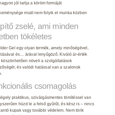
nagyon jól tartja a köröm formáját
keménysége miatt nem folyik el munka közben
pítő zselé, ami minden
tetben tökéletes
lder Gel egy olyan termék, amely minőségével,
itásával és… árával lenyűgöző. Kiváló ár-érték
 köszönhetően növeli a szolgáltatások
őségét, és valódi hatással van a szalonok
e.
unkcionális csomagolás
égely praktikus, szivárgásmentes tömítéssel van
gyszerűen húzd le a felső gyűrűt, és kész is – nincs
zantó kupak vagy további védelem. Nem törik