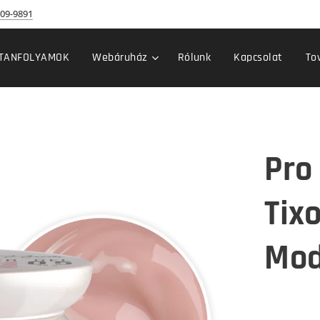
09-9891
TANFOLYAMOK
Webáruház
Rólunk
Kapcsolat
To
Pro 
Tixo
Mod