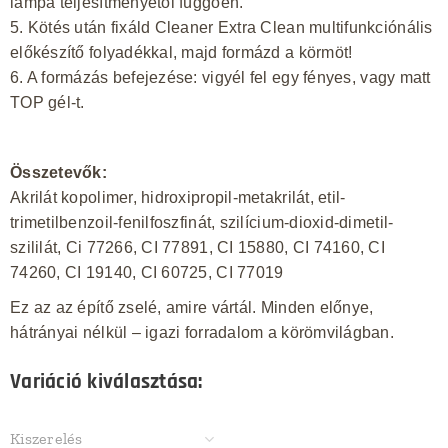
lámpa teljesítményétől függően.
5. Kötés után fixáld Cleaner Extra Clean multifunkciónális
előkészítő folyadékkal, majd formázd a körmöt!
6. A formázás befejezése:
vigyél fel egy fényes, vagy matt
TOP gél-t.
Összetevők:
Akrilát kopolimer, hidroxipropil-metakrilát, etil-
trimetilbenzoil-fenilfoszfinát, szilícium-dioxid-dimetil-
szililát, Ci 77266, CI 77891, CI 15880, CI 74160, CI
74260, CI 19140, CI 60725, CI 77019
Ez az az építő zselé, amire vártál. Minden előnye,
hátrányai nélkül – igazi forradalom a körömvilágban.
Variáció kiválasztása:
Kiszerelés