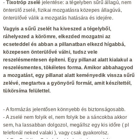
-
Tixotróp zselé
jelentése: a tégelyben sűrű állagú, nem
önterülő zselé, fizikai mozgatásra közepes állagúvá,
önterülővé válik a mozgatás hatására és idejére.
Vagyis a sűrű zselét ha kiveszed a tégelyből,
ráhelyezed a körömre, elkezded mozgatni az
ecseteddel és abban a pillanatban elkezd hígabbá,
közepesen önterülővé válni, tudsz vele
reszelésmentesen építeni. Egy pillanat alatt kialakul a
reszelésmentes, tökéletes forma. Amikor abbahagyod
a mozgatást, egy pillanat alatt keményedik vissza sűrű
zelévé, megtartva a gyönyörű formát, amit készítettél,
tükörsíma felülettel.
- A formázás jelentősen könnyebb és biztonságosabb.
- A zselé nem folyik el, nem folyik be a sáncokba akkor
sem, ha lassabban dolgozol, megállsz egy kis időre ( pl
telefonál neked valaki ), vagy csak gyakorolsz.