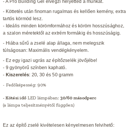
- A Pro Building Gel elvégzi helyetted a munkát.
- Köttetés után finoman rugalmas és kellően kemény, extra
tartós körmöd lesz.
- Ideális minden körömformához és köröm hosszúsághoz,
a szalon méretektől az extrém formákig és hosszúságig.
- Hiába sűrű a zselé alap állaga, nem melegszik
túlságosan: Maximális vendégkényelem.
- Ez egy igazi ugrás az építőzselék jövőjébe!
- 9 gyönyörű színben kapható.
-
Kiszerelés
: 20, 30 és 50 gramm
- Fedőképesség: 90%
- Kötési idő
LED lámpában:
30/60 másodperc
(a lámpa teljesítményétől függően)
Ez az építő zselé kivételesen kényelmesen felvihető: