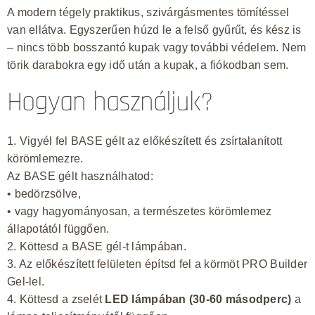
A modern tégely praktikus, szivárgásmentes tömítéssel
van ellátva. Egyszerűen húzd le a felső gyűrűt, és kész is
– nincs több bosszantó kupak vagy további védelem. Nem
törik darabokra egy idő után a kupak, a fiókodban sem.
Hogyan használjuk?
1. Vigyél fel BASE gélt az előkészített és zsírtalanított
körömlemezre.
Az BASE gélt használhatod:
• bedörzsölve,
• vagy hagyományosan, a természetes körömlemez
állapotától függően.
2. Köttesd a BASE gél-t lámpában.
3. Az előkészített felületen építsd fel a körmöt PRO Builder
Gel-lel.
4. Köttesd a zselét
LED lámpában (30-60 másodperc)
a