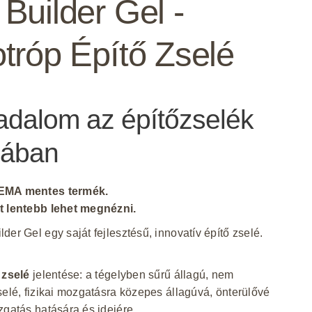
 Builder Gel -
otróp Építő Zselé
adalom az építőzselék
gában
EMA mentes termék.
t lentebb lehet megnézni.
der Gel egy saját fejlesztésű, innovatív építő zselé.
 zselé
jelentése: a tégelyben sűrű állagú, nem
selé, fizikai mozgatásra közepes állagúvá, önterülővé
zgatás hatására és idejére.