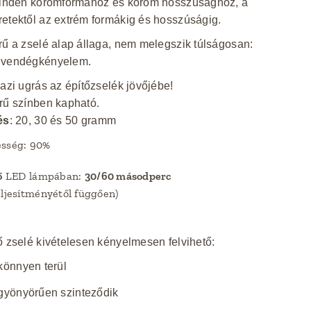
 minden körömformához és köröm hosszúsághoz, a
etektől az extrém formákig és hosszúságig.
rű a zselé alap állaga, nem melegszik túlságosan:
 vendégkényelem.
gazi ugrás az építőzselék jövőjébe!
rű színben kapható.
és
: 20, 30 és 50 gramm
esség: 90%
ő
LED lámpában:
30/60 másodperc
eljesítményétől függően)
ő zselé kivételesen kényelmesen felvihető:
könnyen terül
gyönyörűen szinteződik