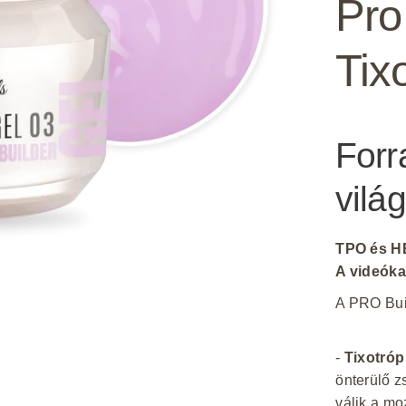
Pro
Tix
Forr
vilá
TPO és H
A videóka
A PRO Buil
-
Tixotróp
önterülő z
válik a mo