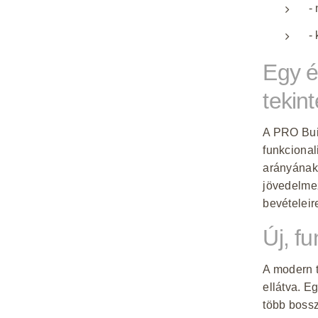
- 
- 
Egy é
tekin
A PRO Bui
funkcional
arányának
jövedelmez
bevételeir
Új, f
A modern t
ellátva. E
több boss