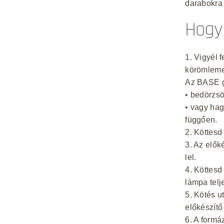
darabokra 
Hogy
1. Vigyél f
körömleme
Az BASE g
• bedörzsö
• vagy ha
függően.
2. Köttesd
3. Az elők
lel.
4. Köttesd
lámpa telj
5. Kötés u
előkészítő
6. A formá