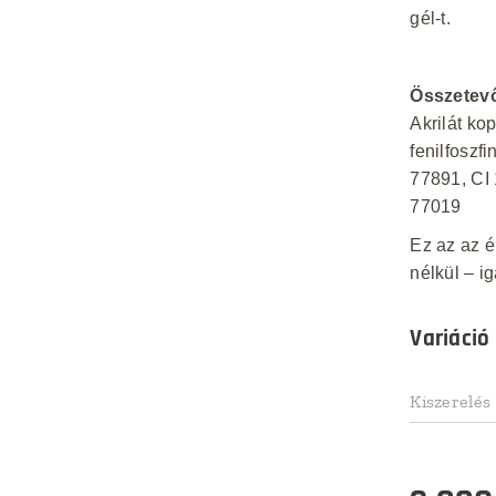
gél-t.
Összetev
Akrilát kop
fenilfoszfi
77891, CI 
77019
Ez az az é
nélkül – i
Variáció
Kiszerelés