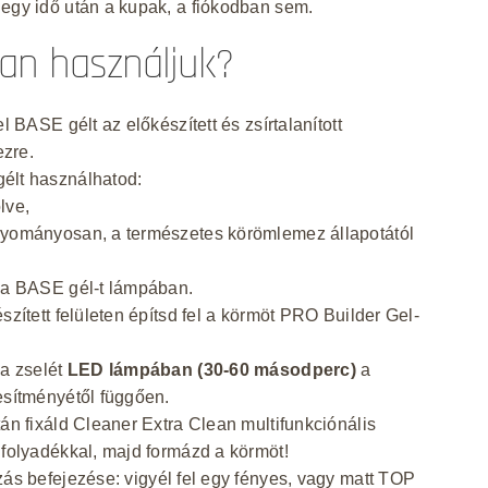
egy idő után a kupak, a fiókodban sem.
an használjuk?
el BASE gélt az előkészített és zsírtalanított
zre.
élt használhatod:
lve,
gyományosan, a természetes körömlemez állapotától
 a BASE gél-t lámpában.
észített felületen építsd fel a körmöt PRO Builder Gel-
 a zselét
LED lámpában (30-60 másodperc)
a
esítményétől függően.
tán fixáld Cleaner Extra Clean multifunkciónális
 folyadékkal, majd formázd a körmöt!
zás befejezése:
vigyél fel egy fényes, vagy matt TOP