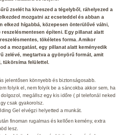
sűrű zselét ha kiveszed a tégelyből, ráhelyezed a
elkezded mozgatni az ecseteddel és abban a
an elkezd hígabbá, közepesen önterülővé válni,
 reszelésmentesen építeni. Egy pillanat alatt
a reszelésmentes, tökéletes forma. Amikor
d a mozgatást, egy pillanat alatt keményedik
rű zelévé, megtartva a gyönyörű formát, amit
l, tükörsíma felülettel.
ás jelentősen könnyebb és biztonságosabb.
nem folyik el, nem folyik be a sáncokba akkor sem, ha
dolgozol, megállsz egy kis időre ( pl telefonál neked
vagy csak gyakorolsz.
ilding Gel elvégzi helyetted a munkát.
 után finoman rugalmas és kellően kemény, extra
möd lesz.