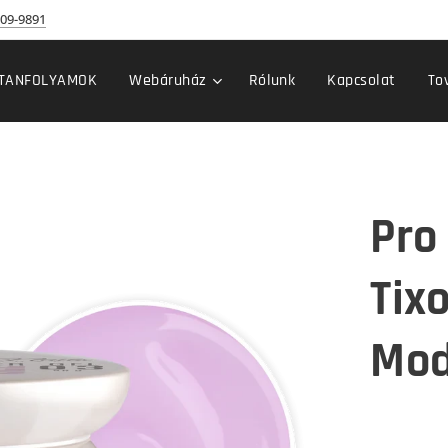
09-9891
TANFOLYAMOK
Webáruház
Rólunk
Kapcsolat
To
Pro 
Tixo
Mod