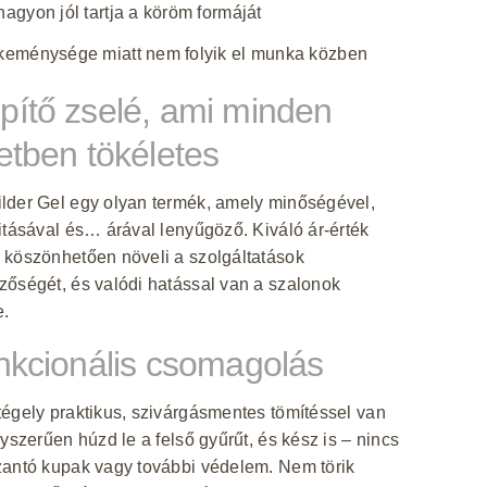
nagyon jól tartja a köröm formáját
keménysége miatt nem folyik el munka közben
pítő zselé, ami minden
tetben tökéletes
lder Gel egy olyan termék, amely minőségével,
itásával és… árával lenyűgöző. Kiváló ár-érték
 köszönhetően növeli a szolgáltatások
őségét, és valódi hatással van a szalonok
e.
unkcionális csomagolás
égely praktikus, szivárgásmentes tömítéssel van
gyszerűen húzd le a felső gyűrűt, és kész is – nincs
zantó kupak vagy további védelem. Nem törik