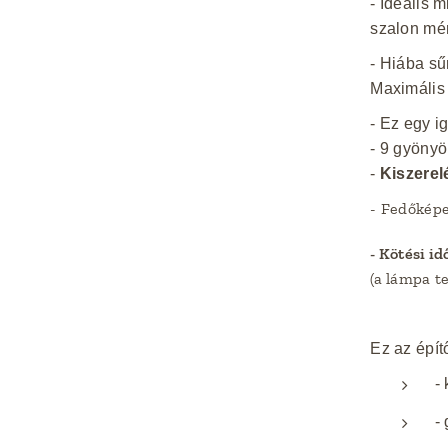
- Ideális
szalon mér
- Hiába sű
Maximális
- Ez egy i
- 9 gyönyö
-
Kiszerel
- Fedőkép
- Kötési id
(a lámpa t
Ez az épít
- 
- 