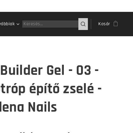
vábbiak
Kosár
Builder Gel - 03 -
tróp építő zselé -
ena Nails