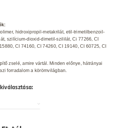
ők:
olimer, hidroxipropil-metakrilát, etil-trimetilbenzoil-
nát, szilícium-dioxid-dimetil-szililát, Ci 77266, CI
15880, CI 74160, CI 74260, CI 19140, CI 60725, CI
pítő zselé, amire vártál. Minden előnye, hátrányai
gazi forradalom a körömvilágban.
 kiválasztása: