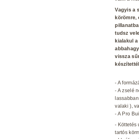
Vagyis a 
körömre, 
pillanatb
tudsz vele
kialakul 
abbahagyo
vissza sű
készítetté
- A formáz
- A zselé 
lassabban 
valaki ), 
- A Pro Bu
- Köttetés
tartós kör