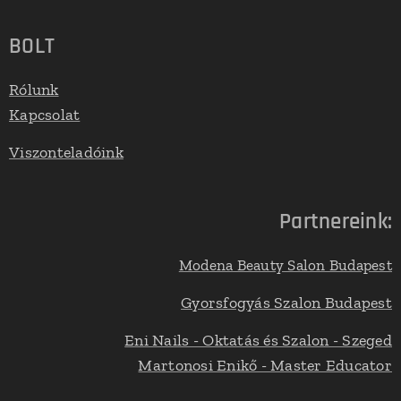
BOLT
Rólunk
Kapcsolat
Viszonteladóink
Partnereink:
Modena Beauty Salon Budapest
Gyorsfogyás Szalon Budapest
Eni Nails - Oktatás és Szalon - Szeged
Martonosi Enikő - Master Educator