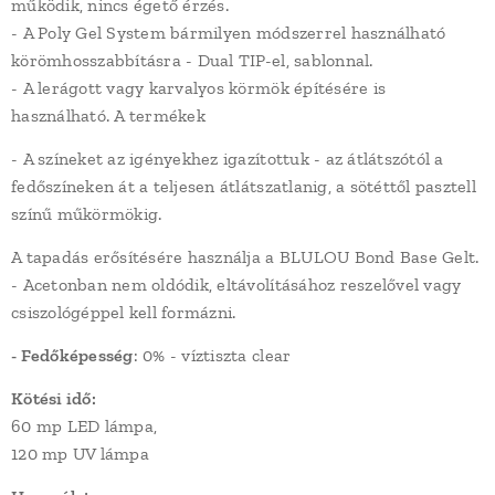
működik, nincs égető érzés.
- A Poly Gel System bármilyen módszerrel használható
körömhosszabbításra - Dual TIP-el, sablonnal.
- A lerágott vagy karvalyos körmök építésére is
használható. A termékek
- A színeket az igényekhez igazítottuk - az átlátszótól a
fedőszíneken át a teljesen átlátszatlanig, a sötéttől pasztell
színű műkörmökig.
A tapadás erősítésére használja a BLULOU Bond Base Gelt.
- Acetonban nem oldódik, eltávolításához reszelővel vagy
csiszológéppel kell formázni.
- Fedőképesség
: 0% - víztiszta clear
Kötési idő:
60 mp LED lámpa,
120 mp UV lámpa