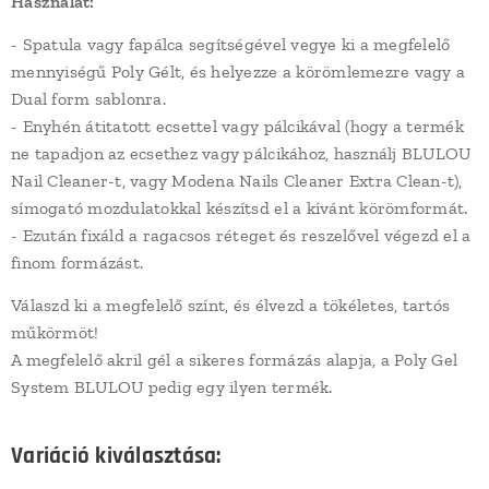
Használat:
- Spatula vagy fapálca segítségével vegye ki a megfelelő
mennyiségű Poly Gélt, és helyezze a körömlemezre vagy a
Dual form sablonra.
- Enyhén átitatott ecsettel vagy pálcikával (hogy a termék
ne tapadjon az ecsethez vagy pálcikához, használj BLULOU
Nail Cleaner-t, vagy Modena Nails Cleaner Extra Clean-t),
símogató mozdulatokkal készítsd el a kívánt körömformát.
- Ezután fixáld a ragacsos réteget és reszelővel végezd el a
finom formázást.
Válaszd ki a megfelelő színt, és élvezd a tökéletes, tartós
műkörmöt!
A megfelelő akril gél a sikeres formázás alapja, a Poly Gel
System BLULOU pedig egy ilyen termék.
Variáció kiválasztása: