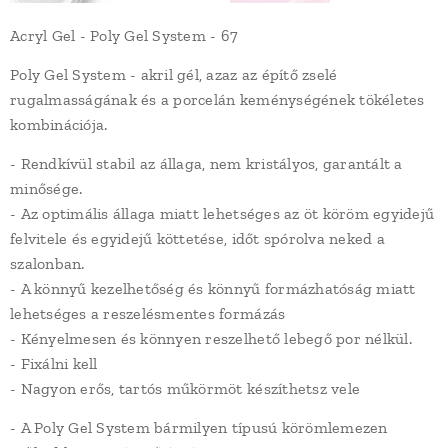
Acryl Gel - Poly Gel System - 67
Poly Gel System - akril gél, azaz az építő zselé
rugalmasságának és a porcelán keménységének tökéletes
kombinációja.
- Rendkívül stabil az állaga, nem kristályos, garantált a
minősége.
- Az optimális állaga miatt lehetséges az öt köröm egyidejű
felvitele és egyidejű köttetése, időt spórolva neked a
szalonban.
- A könnyű kezelhetőség és könnyű formázhatóság miatt
lehetséges a reszelésmentes formázás
- Kényelmesen és könnyen reszelhető lebegő por nélkül.
- Fixálni kell
- Nagyon erős, tartós műkörmöt készíthetsz vele
- A Poly Gel System bármilyen típusú körömlemezen