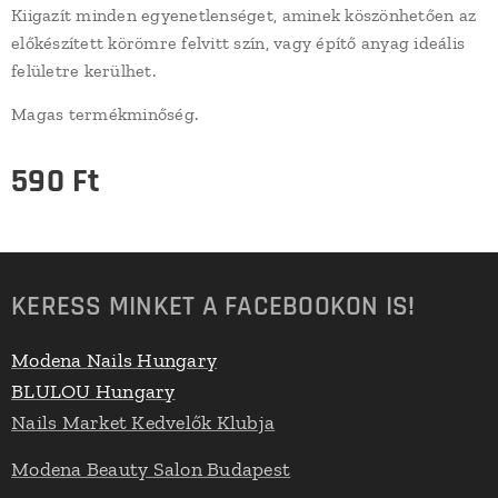
Kiigazít minden egyenetlenséget, aminek köszönhetően az
előkészített körömre felvitt szín, vagy építő anyag ideális
felületre kerülhet.
Magas termékminőség.
590
Ft
KERESS MINKET A FACEBOOKON IS!
Modena Nails Hungary
BLULOU Hungary
Nails Market Kedvelők Klubja
Modena Beauty Salon Budapest