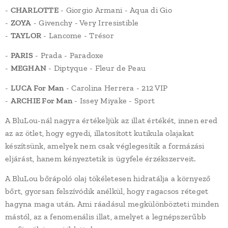
-
CHARLOTTE
- Giorgio Armani - Aqua di Gio
-
ZOYA
- Givenchy - Very Irresistible
-
TAYLOR
- Lancome - Trésor
-
PARIS
- Prada - Paradoxe
-
MEGHAN
- Diptyque - Fleur de Peau
-
LUCA For Man
- Carolina Herrera - 212 VIP
-
ARCHIE For Man
- Issey Miyake - Sport
A BluLou-nál nagyra értékeljük az illat értékét, innen ered
az az ötlet, hogy egyedi, illatosított kutikula olajakat
készítsünk, amelyek nem csak véglegesítik a formázási
eljárást, hanem kényeztetik is ügyfele érzékszerveit.
A BluLou bőrápoló olaj tökéletesen hidratálja a környező
bőrt, gyorsan felszívódik anélkül, hogy ragacsos réteget
hagyna maga után. Ami ráadásul megkülönbözteti minden
mástól, az a fenomenális illat, amelyet a legnépszerűbb