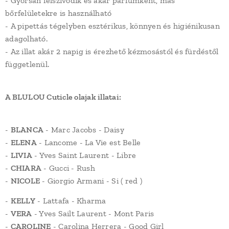
- Gyorsan felszívódik és akár parfumként, más
bőrfelületekre is használható
- A pipettás tégelyben esztérikus, könnyen és higiénikusan
adagolható.
- Az illat akár 2 napig is érezhető kézmosástól és fürdéstől
függetlenül.
A BLULOU Cuticle olajak illatai:
-
BLANCA
- Marc Jacobs - Daisy
-
ELENA
- Lancome - La Vie est Belle
-
LIVIA
- Yves Saint Laurent - Libre
-
CHIARA
- Gucci - Rush
-
NICOLE
- Giorgio Armani - Si ( red )
-
KELLY
- Lattafa - Kharma
-
VERA
- Yves Sailt Laurent - Mont Paris
-
CAROLINE
- Carolina Herrera - Good Girl