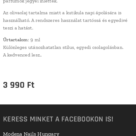
parfümök jegyei ihlettek.
Az olivaolaj tartalma miatt a kutikula napi ápolására is
használható. A rendszeres használat tartóssá és egyedivé
teszi a hatást.
Űrtartalom
: 9 ml
Különleges utánozhatatlan stílus, egyedi csolagolásban.
A kedvenced lesz..
3 990
Ft
KERESS MINKET A FACEBOOKON IS!
Modena Nails Hungary