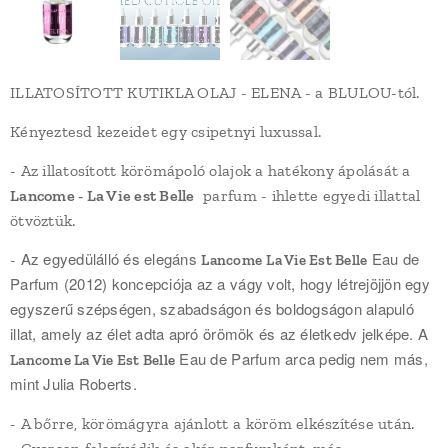
ILLATOSÍTOTT KUTIKLA OLAJ - ELENA - a BLULOU-tól.
Kényeztesd kezeidet egy csipetnyi luxussal.
- Az illatosított körömápoló olajok a hatékony ápolását a
Lancome - La Vie est Belle
parfum - ihlette egyedi illattal
ötvöztük.
Az egyedülálló és elegáns
Eau de
-
Lancome
La Vie Est Belle
Parfum (2012) koncepciója az a vágy volt, hogy létrejöjjön egy
egyszerű szépségen, szabadságon és boldogságon alapuló
illat, amely az élet adta apró örömök és az életkedv jelképe. A
Eau de Parfum arca pedig nem más,
Lancome La Vie Est Belle
mint Julia Roberts.
- A bőrre, körömágyra ajánlott a köröm elkészítése után.