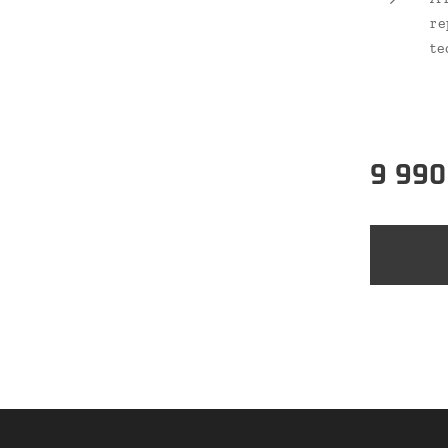
re
te
9 990