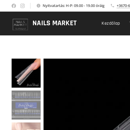
Nyitvatartás: H-P: 09.00 - 19.00 óráig
+3670-6
NAILS MARKET
Kezdőlap