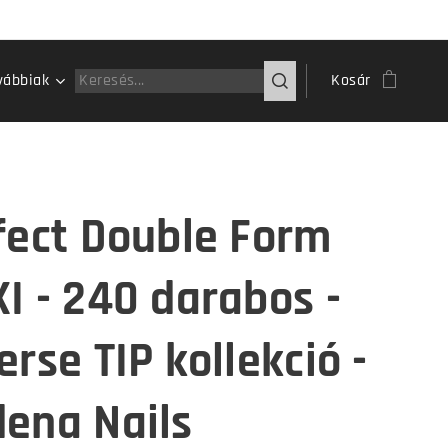
vábbiak
Kosár
fect Double Form
I - 240 darabos -
rse TIP kollekció -
ena Nails