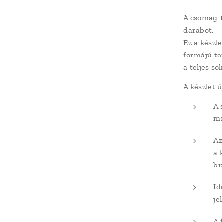
A csomag 1
darabot.
Ez a készle
formájú te
a teljes so
A készlet ú
A 
mi
Az
a 
bi
Id
je
A 