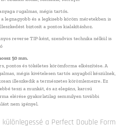
 anyaga rugalmas, mégis tartós.
, a legnagyobb és a legkisebb köröm méretekben is
lleszkedést biztosít a pontos kialakításhoz.
yos reverse TIP-ként, szendvics technika nélkül is
tó
hossz 50 mm.
ors, pontos és tökéletes körömforma elkészítése. A
almas, mégis kivételesen tartós anyagból készülnek,
osan illeszkedik a természetes körömlemezre. Ez
bbé teszi a munkát, és az elegáns, karcsú
ma elérése gyakorlatilag semmilyen további
ást nem igényel.
i különlegessé a Perfect Double Form