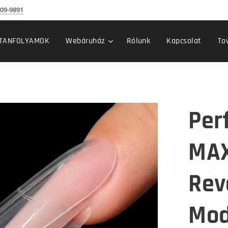
09-9891
TANFOLYAMOK
Webáruház
Rólunk
Kapcsolat
To
Per
MAX
Reve
Mod