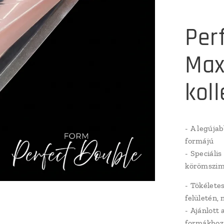
Per
Max
koll
- A legúja
formájú
- Speciális
körömszim
- Tökéletes
felületén, 
- Ajánlott
formákhoz 