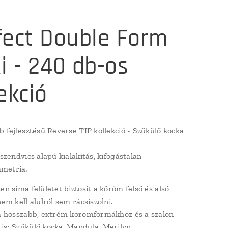
fect Double Form
i - 240 db-os
ekció
bb fejlesztésű Reverse TIP kollekció - Szűkülő kocka
 szendvics alapú kialakítás, kifogástalan
metria.
en sima felületet biztosít a köröm felső és alsó
nem kell alulról sem rácsiszolni.
 a hosszabb, extrém körömformákhoz és a szalon
is: Szűkülő kocka, Mandula, Merilyn.