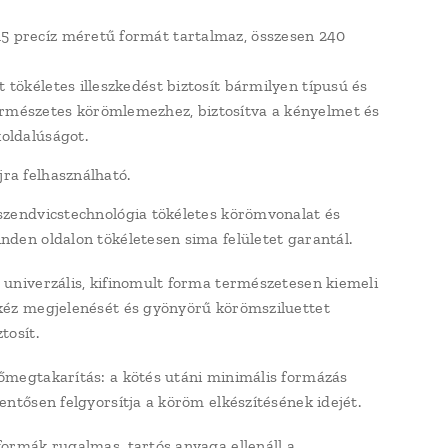
5 precíz méretű formát tartalmaz, összesen 240
t tökéletes illeszkedést biztosít bármilyen típusú és
rmészetes körömlemezhez, biztosítva a kényelmet és
koldalúságot.
jra felhasználható.
szendvicstechnológia tökéletes körömvonalat és
nden oldalon tökéletesen sima felületet garantál.
 univerzális, kifinomult forma természetesen kiemeli
kéz megjelenését és gyönyörű körömsziluettet
ztosít.
őmegtakarítás: a kötés utáni minimális formázás
lentősen felgyorsítja a köröm elkészítésének idejét.
formák rugalmas, tartós anyaga ellenáll a