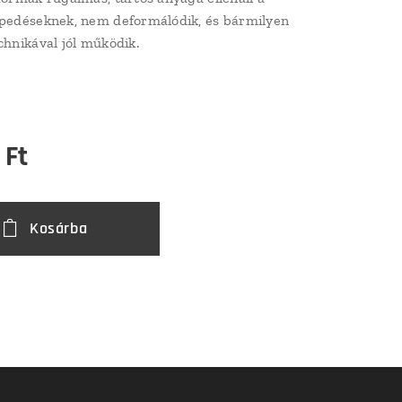
pedéseknek, nem deformálódik, és bármilyen
chnikával jól működik.
Ft
Kosárba