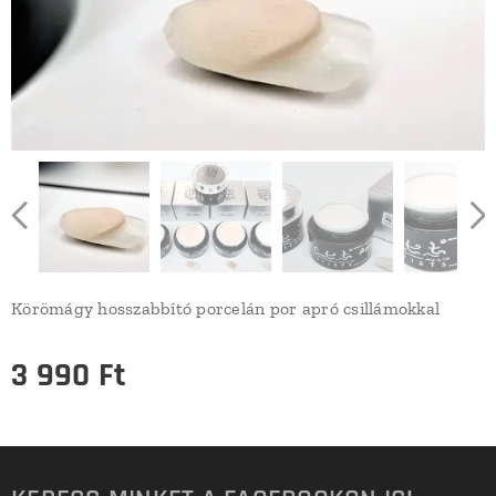
Körömágy hosszabbító porcelán por apró csillámokkal
3 990
Ft