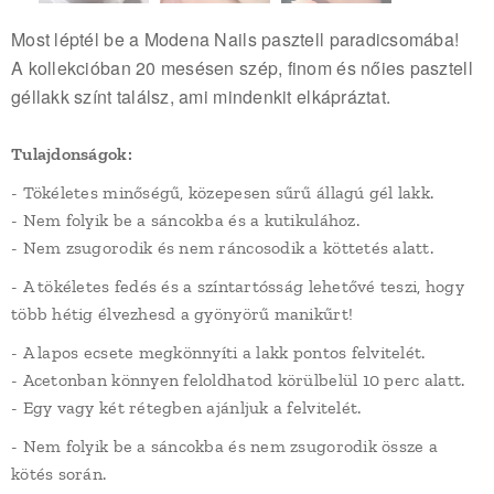
Most léptél be a Modena Nails pasztell paradicsomába!
A kollekcióban 20 mesésen szép, finom és nőies pasztell
géllakk színt találsz, ami mindenkit elkápráztat.
Tulajdonságok:
- Tökéletes minőségű, közepesen sűrű állagú gél lakk.
- Nem folyik be a sáncokba és a kutikulához.
- Nem zsugorodik és nem ráncosodik a köttetés alatt.
- A tökéletes fedés és a színtartósság lehetővé teszi, hogy
több hétig élvezhesd a gyönyörű manikűrt!
- A lapos ecsete megkönnyíti a lakk pontos felvitelét.
- Acetonban könnyen feloldhatod körülbelül 10 perc alatt.
- Egy vagy két rétegben ajánljuk a felvitelét.
- Nem folyik be a sáncokba és nem zsugorodik össze a
kötés során.