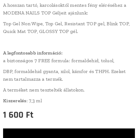
A hosszan tartó, karcolásoktól mentes fény eléréséhez a
MODENA NAILS TOP Géljeit ajánlunk:
Top Gel Non Wipe, Top Gel, Resistant TOP gel, Blink TOP,
Quick Mat TOP, GLOSSY TOP gél.
A legfontosabb információ:
a biztonságos 7 FREE formula: formaldehid, toluol,
DBP, formaldehid gyanta, xilol, kámfor és THPH. Ezeket
nem tartalmazza a termék.
A terméket nem tesztelték állatokon.
Kiszerelés
: 7,3 ml
1 600
Ft