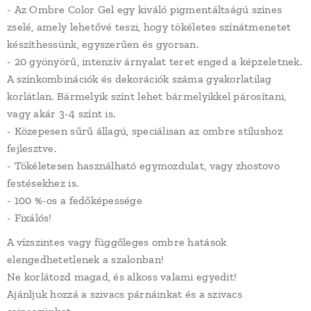
- Az Ombre Color Gel egy kiváló pigmentáltságú színes
zselé, amely lehetővé teszi, hogy tökéletes színátmenetet
készíthessünk, egyszerűen és gyorsan.
- 20 gyönyörű, intenzív árnyalat teret enged a képzeletnek.
A színkombinációk és dekorációk száma gyakorlatilag
korlátlan. Bármelyik színt lehet bármelyikkel párosítani,
vagy akár 3-4 színt is.
- Közepesen sűrű állagú, speciálisan az ombre stílushoz
fejlesztve.
- Tökéletesen használható egymozdulat, vagy zhostovo
festésekhez is.
- 100 %-os a fedőképessége
- Fixálós!
A vízszintes vagy függőleges ombre hatások
elengedhetetlenek a szalonban!
Ne korlátozd magad, és alkoss valami egyedit!
Ajánljuk hozzá a szivacs párnáinkat és a szivacs