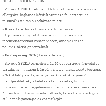
kontrolálható a terülése.
- A Nude SPEED építőzselét kifejezetten az érzékeny és
allergiára hajlamos bőrűek számára fejlesztettük a
minimális irritáció kockázata miatt.
- Kiváló tapadás és hosszantartó tartósság.
- Gyorsan és egyenletesen köt az új generációs
fotoiniciátoroknak köszönhetően, amelyek teljes
polimerizációt garantálnak.
-
: 80% ( kissé áttetsző )
Fedőképesség
- A Nude SPEED termékcsalád 10 egyedi nude árnyalatot
tartalmaz – a finom bézstől a meleg, visszafogott barnáig.
- Sokoldalú paletta, amelyet az évszakok legmenőbb
trendjei ihlettek, tökéletes a természetes, finom,
professzionális megjelenésű műkörmök szerelmeseinek.
A színek minden arcszínhez illenek, kiemelve a vendégek
stílusát eleganciáját és esztétikáját.