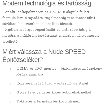
Modern technológia és tartósság
- Az akrilát kopolimeren és TPGDA-n alapuló fejlett
formula kiváló tapadást, rugalmasságot és mechanikai
sérülésekkel szembeni ellenállást biztosít.
- A gél nem sárgul, repedésálló, és akár több hétig is
megőrzi a műköröm tartósságát, miközben kényelmesen
viselhető.
Miért válassza a Nude SPEED
Építőzseléket?
HEMA- és TPO-mentes – biztonságos az érzékeny
bőrűek számára
Közepesen sűrű állag – önterülő, de stabil
Gyors és egyenletes kötés buborékok nélkül
Tökéletes a természetes körömlemez