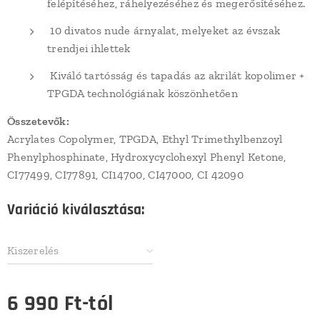
felépítéséhez, ráhelyezéséhez és megerősítéséhez.
10 divatos nude árnyalat, melyeket az évszak
trendjei ihlettek
Kiváló tartósság és tapadás az akrilát kopolimer +
TPGDA technológiának köszönhetően
Összetevők:
Acrylates Copolymer, TPGDA, Ethyl Trimethylbenzoyl
Phenylphosphinate, Hydroxycyclohexyl Phenyl Ketone,
CI77499, CI77891, CI14700, CI47000, CI 42090
Variáció kiválasztása:
Kiszerelés
6 990
Ft
-tól