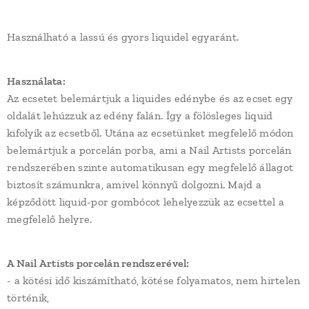
Használható a lassú és gyors liquidel egyaránt.
Használata:
Az ecsetet belemártjuk a liquides edénybe és az ecset egy
oldalát lehúzzuk az edény falán. Így a fölösleges liquid
kifolyik az ecsetből. Utána az ecsetünket megfelelő módon
belemártjuk a porcelán porba, ami a Nail Artists porcelán
rendszerében szinte automatikusan egy megfelelő állagot
biztosít számunkra, amivel könnyű dolgozni. Majd a
képződött liquid-por gombócot lehelyezzük az ecsettel a
megfelelő helyre.
A Nail Artists porcelán rendszerével:
- a kötési idő kiszámítható, kötése folyamatos, nem hirtelen
történik,