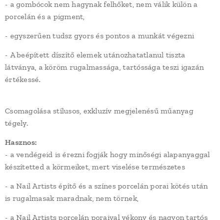
- a gombócok nem hagynak felhőket, nem válik külön a
porcelán és a pigment,
- egyszerűen tudsz gyors és pontos a munkát végezni
- A beépített díszítő elemek utánozhatatlanul tiszta
látványa, a köröm rugalmassága, tartóssága teszi igazán
értékessé.
Csomagolása stílusos, exkluzív megjelenésű műanyag
tégely.
Hasznos:
- a vendégeid is érezni fogják hogy minőségi alapanyaggal
készítetted a körmeiket, mert viselése természetes
- a Nail Artists építő és a színes porcelán porai kötés után
is rugalmasak maradnak, nem törnek,
- a Nail Artists porcelán poraival vékony és nagyon tartós