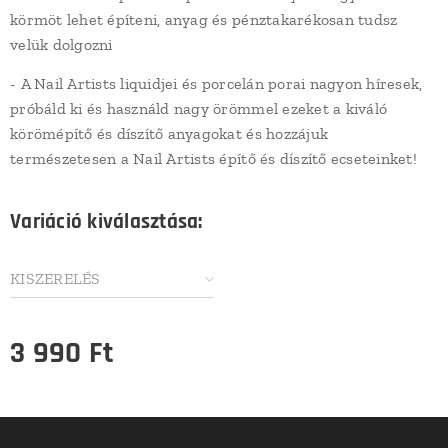
körmöt lehet építeni, anyag és pénztakarékosan tudsz
velük dolgozni
- A Nail Artists liquidjei és porcelán porai nagyon híresek,
próbáld ki és használd nagy örömmel ezeket a kiváló
körömépítő és díszítő anyagokat és hozzájuk
természetesen a Nail Artists építő és díszítő ecseteinket!
Variáció kiválasztása:
KISZERELÉS
3 990
Ft