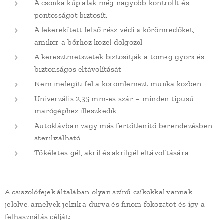
A csonka kúp alak még nagyobb kontrollt és
pontosságot biztosít.
A lekerekített felső rész védi a körömredőket,
amikor a bőrhöz közel dolgozol
A keresztmetszetek biztosítják a tömeg gyors és
biztonságos eltávolítását
Nem melegíti fel a körömlemezt munka közben
Univerzális 2,35 mm-es szár – minden típusú
marógéphez illeszkedik
Autoklávban vagy más fertőtlenítő berendezésben
sterilizálható
Tökéletes gél, akril és akrilgél eltávolítására
A csiszolófejek általában olyan színű csíkokkal vannak
jelölve, amelyek jelzik a durva és finom fokozatot és így a
felhasználás célját: