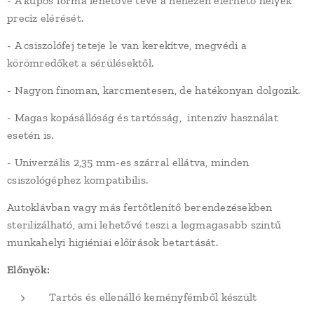
- A kúpos forma lehetővé téve a nehezen elérhető helyek
precíz elérését.
- A csiszolófej teteje le van kerekítve, megvédi a
körömredőket a sérülésektől.
- Nagyon finoman, karcmentesen, de hatékonyan dolgozik.
- Magas kopásállóság és tartósság, intenzív használat
esetén is.
- Univerzális 2,35 mm-es szárral ellátva, minden
csiszológéphez kompatibilis.
Autoklávban vagy más fertőtlenítő berendezésekben
sterilizálható, ami lehetővé teszi a legmagasabb szintű
munkahelyi higiéniai előírások betartását.
Előnyök:
Tartós és ellenálló keményfémből készült