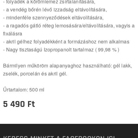
- folyadék a körömlemez zsírtalanítására,
- a vendég bőrén lévő izzadság eltávolítására,
- mindenféle szennyeződések eltávolítására,
- a ragadós gátló réteg lemosására/eltávolítására, vagyis a
fixálásra
- akril gélhez folyadékként a formázáshoz nem alkalmas
- Nagy tisztaságú Izopropanolt tartalmaz ( 99,98 % )
Bármilyen műköröm alapanyaghoz használható: gél lakk,
zselék, porcelán és akril gél.
Űrtartalom: 500 ml
5 490
Ft