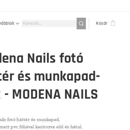
vábbiak
Kosár
ena Nails fotó
tér és munkapad-
2 - MODENA NAILS
ls fotó háttér és munkapad.
att pvc fóliával kasírozva elöl és hátul.