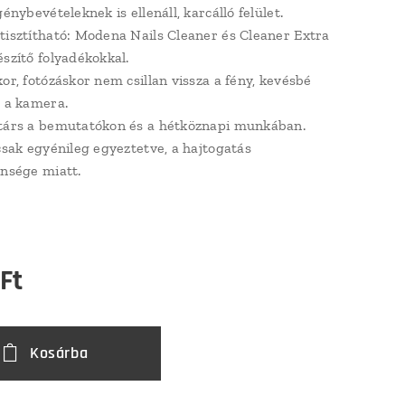
génybevételeknek is ellenáll, karcálló felület.
tisztítható: Modena Nails Cleaner és Cleaner Extra
észítő folyadékokkal.
or, fotózáskor nem csillan vissza a fény, kevésbé
á a kamera.
társ a bemutatókon és a hétköznapi munkában.
 csak egyénileg egyeztetve, a hajtogatás
ensége miatt.
m
Ft
Kosárba