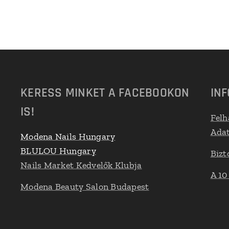
KERESS MINKET A FACEBOOKON
IN
IS!
Felh
Adat
Modena Nails Hungary
BLULOU Hungary
Bizt
Nails Market Kedvelők Klubja
A 10
Modena Beauty Salon Budapest