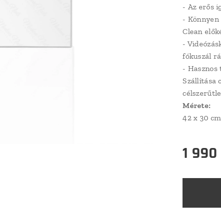
- Az erős i
- Könnyen 
Clean elők
- Videózásk
fókuszál r
- Hasznos 
Szállítása
célszerűtl
Mérete:
42 x 30 c
1 990