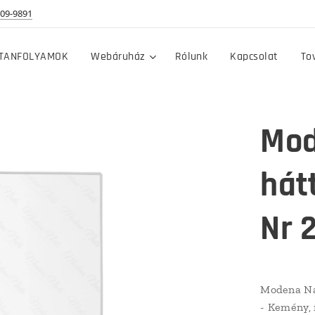
09-9891
TANFOLYAMOK
Webáruház
Rólunk
Kapcsolat
To
Mod
hát
Nr 
Modena Nai
- Kemény, m