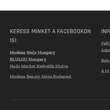
KERESS MINKET A FACEBOOKON
IN
IS!
Felh
Adat
Modena Nails Hungary
BLULOU Hungary
Bizt
Nails Market Kedvelők Klubja
A 10
Modena Beauty Salon Budapest