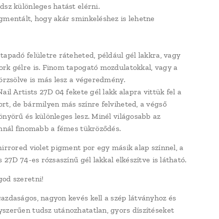
dsz különleges hatást elérni.
gmentált, hogy akár sminkeléshez is lehetne
tapadó felületre ráteheted, például gél lakkra, vagy
rk gélre is. Finom tapogató mozdulatokkal, vagy a
dörzsölve is más lesz a végeredmény.
ail Artists 27D 04 fekete gél lakk alapra vittük fel a
rt, de bármilyen más színre felviheted, a végső
önyörű és különleges lesz. Minél világosabb az
annál finomabb a fémes tükröződés.
mirrored violet pigment por egy másik alap színnel, a
s 27D 74-es rózsaszínű gél lakkal elkészítve is látható.
od szeretni!
azdaságos, nagyon kevés kell a szép látványhoz és
szerűen tudsz utánozhatatlan, gyors díszítéseket