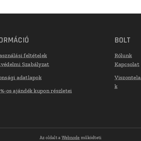
FORMÁCIÓ
BOLT
asználási feltételek
Rólunk
védelmi Szabályzat
Kapcsolat
onsági adatlapok
Viszontel
k
 %-os ajándék kupon részletei
Az oldalt a
Webnode
működteti