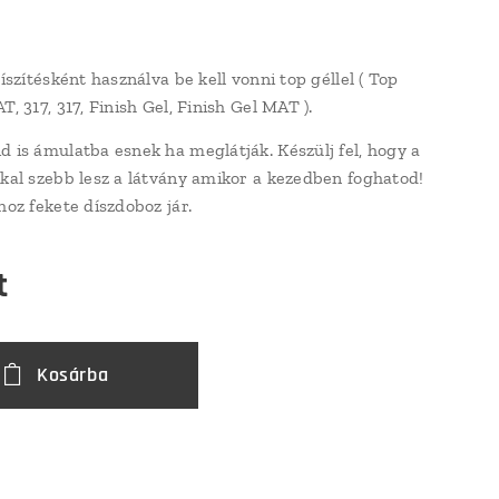
díszítésként használva be kell vonni top géllel ( Top
T, 317, 317, Finish Gel, Finish Gel MAT ).
d is ámulatba esnek ha meglátják. Készülj fel, hogy a
kkal szebb lesz a látvány amikor a kezedben foghatod!
hoz fekete díszdoboz jár.
t
Kosárba