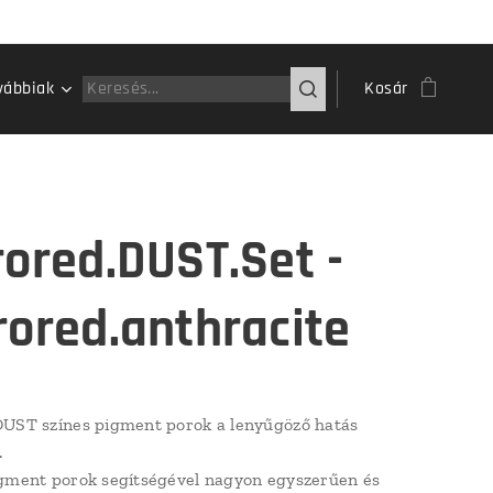
vábbiak
Kosár
rored.DUST.Set -
rored.anthracite
UST színes pigment porok a lenyűgöző hatás
.
gment porok segítségével nagyon egyszerűen és