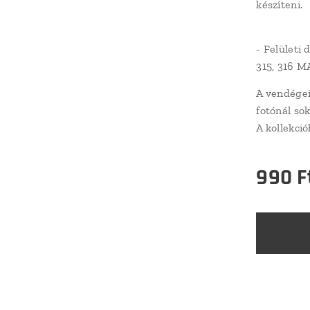
készíteni.
- Felületi 
315, 316 MA
A vendégei
fotónál so
A kollekció
990
F