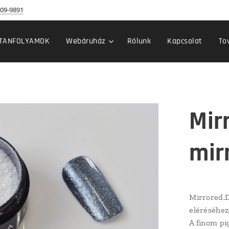
09-9891
TANFOLYAMOK
Webáruház
Rólunk
Kapcsolat
To
Mir
mir
Mirrored.D
eléréséhez
A finom pi