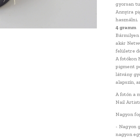
gyorsan tu
Annyira pi
használni.
4 gramm
Bármilyen 
akár Netwo
felületre 
A fotókon N
pigment po
látvány gy
alapszín, 
A fotón a 
Nail Artist
Nagyon fog
- Nagyon g
nagyon egy