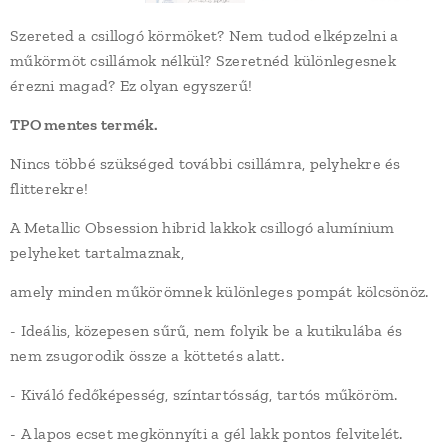
Szereted a csillogó körmöket? Nem tudod elképzelni a
műkörmöt csillámok nélkül? Szeretnéd különlegesnek
érezni magad? Ez olyan egyszerű!
TPO mentes termék.
Nincs többé szükséged további csillámra, pelyhekre és
flitterekre!
A Metallic Obsession hibrid lakkok csillogó alumínium
pelyheket tartalmaznak,
amely minden műkörömnek különleges pompát kölcsönöz.
- Ideális, közepesen sűrű, nem folyik be a kutikulába és
nem zsugorodik össze a köttetés alatt.
- Kiváló fedőképesség, színtartósság, tartós műköröm.
- A lapos ecset megkönnyíti a gél lakk pontos felvitelét.