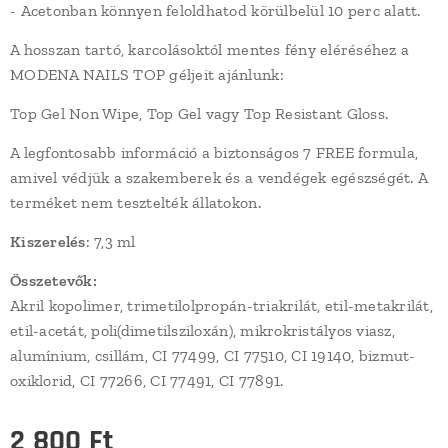
- Acetonban könnyen feloldhatod körülbelül 10 perc alatt.
A hosszan tartó, karcolásoktól mentes fény eléréséhez a
MODENA NAILS TOP géljeit ajánlunk:
Top Gel Non Wipe, Top Gel vagy Top Resistant Gloss.
A legfontosabb információ a biztonságos 7 FREE formula,
amivel védjük a szakemberek és a vendégek egészségét. A
terméket nem tesztelték állatokon.
Kiszerelés
: 7,3 ml
Összetevők:
Akril kopolimer, trimetilolpropán-triakrilát, etil-metakrilát,
etil-acetát, poli(dimetilsziloxán), mikrokristályos viasz,
alumínium, csillám, CI 77499, CI 77510, CI 19140, bizmut-
oxiklorid, CI 77266, CI 77491, CI 77891.
2 800
Ft