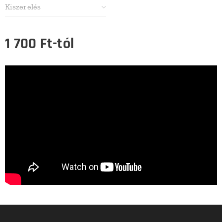
Kiszerelés
1 700
Ft
-tól