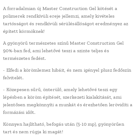
A forradalmian új Master Construction Gel kötését a
polimerek rendkívüli ereje jellemzi, amely kivételes
tartósságot és rendkívüli sérülésállóságot eredményez az
épített körmöknek!
A gyönyörű természetes színű Master Construction Gel
90%-ban fed, ami lehetővé teszi a szinte teljes és
természetes fedést.
- Elfedi a körömlemez hibáit, és nem igényel plusz fedőszín
felvitelét.
- Közepesen sűrű, önterülő, amely lehetővé teszi egy
lépésben a köröm építését, szerkezeti kialakítását, ami
jelentősen megkönnyíti a munkát és érezhetően lerövidíti a
formázási időt.
Könnyen hajlítható, befogás után (5-10 mp), gyönyörűen
tart és nem rúgja ki magát!