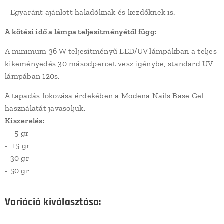
- Egyaránt ajánlott haladóknak és kezdőknek is.
A kötési idő a lámpa teljesítményétől függ:
A minimum 36 W teljesítményű LED/UV lámpákban a teljes
kikeményedés 30 másodpercet vesz igénybe, standard UV
lámpában 120s.
A tapadás fokozása érdekében a Modena Nails Base Gel
használatát javasoljuk.
Kiszerelés:
- 5 gr
- 15 gr
- 30 gr
- 50 gr
Variáció kiválasztása: