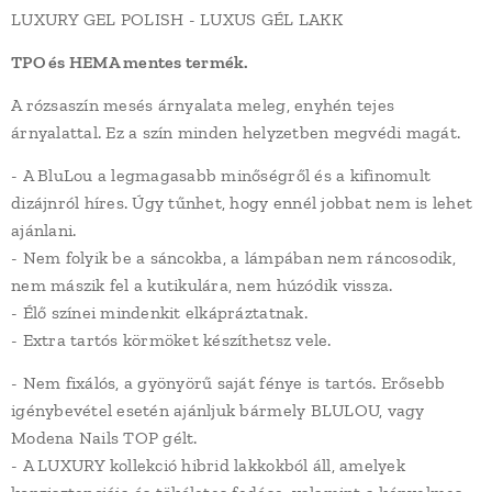
LUXURY GEL POLISH - LUXUS GÉL LAKK
TPO és HEMA mentes termék.
A rózsaszín mesés árnyalata meleg, enyhén tejes
árnyalattal. Ez a szín minden helyzetben megvédi magát.
- A BluLou a legmagasabb minőségről és a kifinomult
dizájnról híres. Úgy tűnhet, hogy ennél jobbat nem is lehet
ajánlani.
- Nem folyik be a sáncokba, a lámpában nem ráncosodik,
nem mászik fel a kutikulára, nem húzódik vissza.
- Élő színei mindenkit elkápráztatnak.
- Extra tartós körmöket készíthetsz vele.
- Nem fixálós, a gyönyörű saját fénye is tartós. Erősebb
igénybevétel esetén ajánljuk bármely BLULOU, vagy
Modena Nails TOP gélt.
- A LUXURY kollekció hibrid lakkokból áll, amelyek