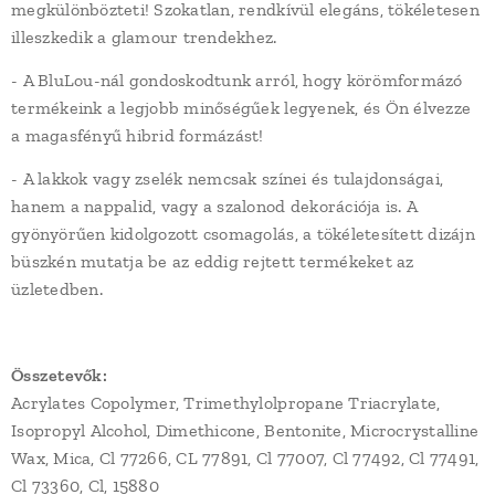
megkülönbözteti! Szokatlan, rendkívül elegáns, tökéletesen
illeszkedik a glamour trendekhez.
- A BluLou-nál gondoskodtunk arról, hogy körömformázó
termékeink a legjobb minőségűek legyenek, és Ön élvezze
a magasfényű hibrid formázást!
- A lakkok vagy zselék nemcsak színei és tulajdonságai,
hanem a nappalid, vagy a szalonod dekorációja is. A
gyönyörűen kidolgozott csomagolás, a tökéletesített dizájn
büszkén mutatja be az eddig rejtett termékeket az
üzletedben.
Összetevők:
Acrylates Copolymer, Trimethylolpropane Triacrylate,
Isopropyl Alcohol, Dimethicone, Bentonite, Microcrystalline
Wax, Mica, Cl 77266, CL 77891, Cl 77007, Cl 77492, Cl 77491,
Cl 73360, Cl, 15880