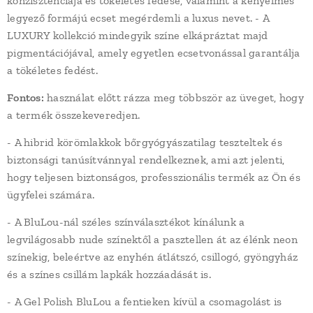
konzisztenciája és tökéletes fedése, valamint a kényelmes
legyező formájú ecset megérdemli a luxus nevet. - A
LUXURY kollekció mindegyik színe elkápráztat majd
pigmentációjával, amely egyetlen ecsetvonással garantálja
a tökéletes fedést.
Fontos:
használat előtt rázza meg többször az üveget, hogy
a termék összekeveredjen.
- A hibrid körömlakkok bőrgyógyászatilag teszteltek és
biztonsági tanúsítvánnyal rendelkeznek, ami azt jelenti,
hogy teljesen biztonságos, professzionális termék az Ön és
ügyfelei számára.
- A BluLou-nál széles színválasztékot kínálunk a
legvilágosabb nude színektől a pasztellen át az élénk neon
színekig, beleértve az enyhén átlátszó, csillogó, gyöngyház
és a színes csillám lapkák hozzáadását is.
- A Gel Polish BluLou a fentieken kívül a csomagolást is