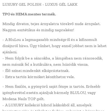
LUXURY GEL POLISH - LUXUS GÉL LAKK
TPO és HEMA mentes termék.
Mindig divatos, tejes árnyalatra törekvő nude árnyalat.
Nagyon esztétikus és mindig naprakész!
- A BluLou a legmagasabb minőségről és a kifinomult
dizájnról híres. Úgy tűnhet, hogy ennél jobbat nem is lehet
ajánlani.
- Nem folyik be a sáncokba, a lámpában nem ráncosodik,
nem mászik fel a kutikulára, nem húzódik vissza.
- Élő színei mindenkit elkápráztatnak.
- Extra tartós körmöket készíthetsz vele.
- Nem fixálós, a gyönyörű saját fénye is tartós. Erősebb
igénybevétel esetén ajánljuk bármely BLULOU, vagy
Modena Nails TOP gélt.
- A LUXURY kollekció hibrid lakkokból áll, amelyek