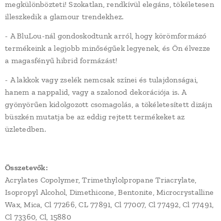
megkülönbözteti! Szokatlan, rendkívül elegáns, tökéletesen
illeszkedik a glamour trendekhez.
- A BluLou-nál gondoskodtunk arról, hogy körömformázó
termékeink a legjobb minőségűek legyenek, és Ön élvezze
a magasfényű hibrid formázást!
- A lakkok vagy zselék nemcsak színei és tulajdonságai,
hanem a nappalid, vagy a szalonod dekorációja is. A
gyönyörűen kidolgozott csomagolás, a tökéletesített dizájn
büszkén mutatja be az eddig rejtett termékeket az
üzletedben.
Összetevők:
Acrylates Copolymer, Trimethylolpropane Triacrylate,
Isopropyl Alcohol, Dimethicone, Bentonite, Microcrystalline
Wax, Mica, Cl 77266, CL 77891, Cl 77007, Cl 77492, Cl 77491,
Cl 73360, Cl, 15880