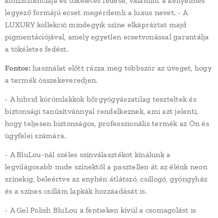
konzisztenciája és tökéletes fedése, valamint a kényelmes
legyező formájú ecset megérdemli a luxus nevet. - A
LUXURY kollekció mindegyik színe elkápráztat majd
pigmentációjával, amely egyetlen ecsetvonással garantálja
a tökéletes fedést.
Fontos:
használat előtt rázza meg többször az üveget, hogy
a termék összekeveredjen.
- A hibrid körömlakkok bőrgyógyászatilag teszteltek és
biztonsági tanúsítvánnyal rendelkeznek, ami azt jelenti,
hogy teljesen biztonságos, professzionális termék az Ön és
ügyfelei számára.
- A BluLou-nál széles színválasztékot kínálunk a
legvilágosabb nude színektől a pasztellen át az élénk neon
színekig, beleértve az enyhén átlátszó, csillogó, gyöngyház
és a színes csillám lapkák hozzáadását is.
- A Gel Polish BluLou a fentieken kívül a csomagolást is