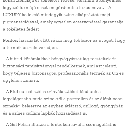
konzisztenciája és tökéletes fedése, valamint a kényelmes
legyező formájú ecset megérdemli a luxus nevet. - A
LUXURY kollekció mindegyik színe elkápráztat majd
pigmentációjával, amely egyetlen ecsetvonással garantálja
a tökéletes fedést.
Fontos:
használat előtt rázza meg többször az üveget, hogy
a termék összekeveredjen.
- A hibrid körömlakkok bőrgyógyászatilag teszteltek és
biztonsági tanúsítvánnyal rendelkeznek, ami azt jelenti,
hogy teljesen biztonságos, professzionális termék az Ön és
ügyfelei számára.
- A BluLou-nál széles színválasztékot kínálunk a
legvilágosabb nude színektől a pasztellen át az élénk neon
színekig, beleértve az enyhén átlátszó, csillogó, gyöngyház
és a színes csillám lapkák hozzáadását is.
- A Gel Polish BluLou a fentieken kívül a csomagolást is