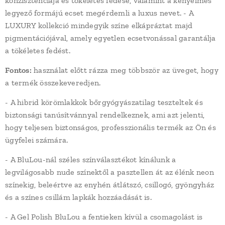
konzisztenciája és tökéletes fedése, valamint a kényelmes
legyező formájú ecset megérdemli a luxus nevet. - A
LUXURY kollekció mindegyik színe elkápráztat majd
pigmentációjával, amely egyetlen ecsetvonással garantálja
a tökéletes fedést.
Fontos:
használat előtt rázza meg többször az üveget, hogy
a termék összekeveredjen.
- A hibrid körömlakkok bőrgyógyászatilag teszteltek és
biztonsági tanúsítvánnyal rendelkeznek, ami azt jelenti,
hogy teljesen biztonságos, professzionális termék az Ön és
ügyfelei számára.
- A BluLou-nál széles színválasztékot kínálunk a
legvilágosabb nude színektől a pasztellen át az élénk neon
színekig, beleértve az enyhén átlátszó, csillogó, gyöngyház
és a színes csillám lapkák hozzáadását is.
- A Gel Polish BluLou a fentieken kívül a csomagolást is