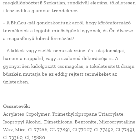
megkülönbözteti! Szokatlan, rendkívül elegáns, tökéletesen
illeszkedik a glamour trendekhez.
- A BluLou-nál gondoskodtunk arról, hogy körömformázó
termékeink a legjobb minőségűek legyenek, és Ön élvezze
a magasfényű hibrid formázást!
- A lakkok vagy zselék nemcsak színei és tulajdonságai,
hanem a nappalid, vagy a szalonod dekorációja is. A
gyönyörűen kidolgozott csomagolás, a tökéletesített dizájn
büszkén mutatja be az eddig rejtett termékeket az
üzletedben.
Összetevők:
Acrylates Copolymer, Trimethylolpropane Triacrylate,
Isopropyl Alcohol, Dimethicone, Bentonite, Microcrystalline
Wax, Mica, Cl 77266, CL 77891, Cl 77007, Cl 77492, Cl 77491,
Cl 73360, Cl, 15880