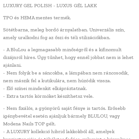
LUXURY GEL POLISH - LUXUS GÉL LAKK
TPO és HEMA mentes termék.
Sötétbarna, meleg bordó árnyalatban. Univerzális szín,
amely uralkodni fog az őszi és téli stilizációkban.
- A BluLou a legmagasabb minőségről és a kifinomult
dizájnról híres. Úgy tűnhet, hogy ennél jobbat nem is lehet
ajánlani.
- Nem folyik be a sáncokba, a lámpában nem ráncosodik,
nem mászik fel a kutikulára, nem húzódik vissza.
- Élő színei mindenkit elkápráztatnak.
- Extra tartós körmöket készíthetsz vele.
- Nem fixálós, a gyönyörű saját fénye is tartós. Erősebb
igénybevétel esetén ajánljuk bármely BLULOU, vagy
Modena Nails TOP gélt.
- A LUXURY kollekció hibrid lakkokból áll, amelyek