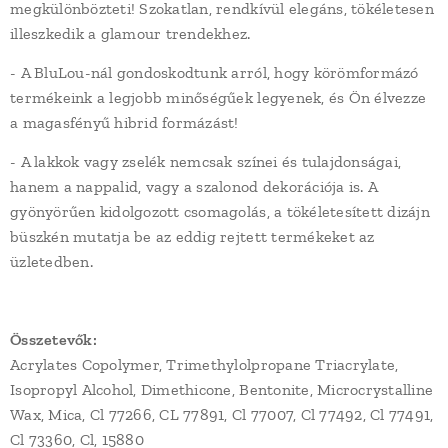
megkülönbözteti! Szokatlan, rendkívül elegáns, tökéletesen
illeszkedik a glamour trendekhez.
- A BluLou-nál gondoskodtunk arról, hogy körömformázó
termékeink a legjobb minőségűek legyenek, és Ön élvezze
a magasfényű hibrid formázást!
- A lakkok vagy zselék nemcsak színei és tulajdonságai,
hanem a nappalid, vagy a szalonod dekorációja is. A
gyönyörűen kidolgozott csomagolás, a tökéletesített dizájn
büszkén mutatja be az eddig rejtett termékeket az
üzletedben.
Összetevők:
Acrylates Copolymer, Trimethylolpropane Triacrylate,
Isopropyl Alcohol, Dimethicone, Bentonite, Microcrystalline
Wax, Mica, Cl 77266, CL 77891, Cl 77007, Cl 77492, Cl 77491,
Cl 73360, Cl, 15880