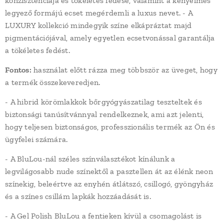
konzisztenciája és tökéletes fedése, valamint a kényelmes
legyező formájú ecset megérdemli a luxus nevet. - A
LUXURY kollekció mindegyik színe elkápráztat majd
pigmentációjával, amely egyetlen ecsetvonással garantálja
a tökéletes fedést.
Fontos:
használat előtt rázza meg többször az üveget, hogy
a termék összekeveredjen.
- A hibrid körömlakkok bőrgyógyászatilag teszteltek és
biztonsági tanúsítvánnyal rendelkeznek, ami azt jelenti,
hogy teljesen biztonságos, professzionális termék az Ön és
ügyfelei számára.
- A BluLou-nál széles színválasztékot kínálunk a
legvilágosabb nude színektől a pasztellen át az élénk neon
színekig, beleértve az enyhén átlátszó, csillogó, gyöngyház
és a színes csillám lapkák hozzáadását is.
- A Gel Polish BluLou a fentieken kívül a csomagolást is