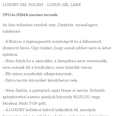
LUXURY GEL POLISH - LUXUS GÉL LAKK
TPO és HEMA mentes termék.
Az őszi stílushoz rendelt szín. Diszkrét, visszafogott,
tökéletes!
- A BluLou a legmagasabb minőségről és a kifinomult
dizájnról híres. Úgy tűnhet, hogy ennél jobbat nem is lehet
ajánlani.
- Nem folyik be a sáncokba, a lámpában nem ráncosodik,
nem mászik fel a kutikulára, nem húzódik vissza.
- Élő színei mindenkit elkápráztatnak.
- Extra tartós körmöket készíthetsz vele.
- Nem fixálós, a gyönyörű saját fénye is tartós. Erősebb
igénybevétel esetén ajánljuk bármely BLULOU, vagy
Modena Nails TOP gélt.
- A LUXURY kollekció hibrid lakkokból áll, amelyek