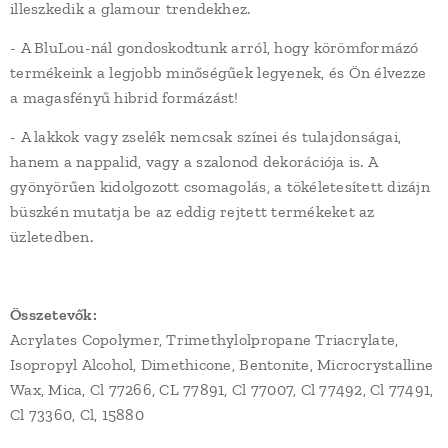
illeszkedik a glamour trendekhez.
- A BluLou-nál gondoskodtunk arról, hogy körömformázó
termékeink a legjobb minőségűek legyenek, és Ön élvezze
a magasfényű hibrid formázást!
- A lakkok vagy zselék nemcsak színei és tulajdonságai,
hanem a nappalid, vagy a szalonod dekorációja is. A
gyönyörűen kidolgozott csomagolás, a tökéletesített dizájn
büszkén mutatja be az eddig rejtett termékeket az
üzletedben.
Összetevők:
Acrylates Copolymer, Trimethylolpropane Triacrylate,
Isopropyl Alcohol, Dimethicone, Bentonite, Microcrystalline
Wax, Mica, Cl 77266, CL 77891, Cl 77007, Cl 77492, Cl 77491,
Cl 73360, Cl, 15880