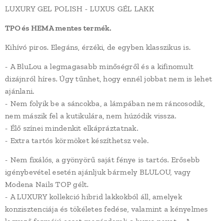
LUXURY GEL POLISH - LUXUS GÉL LAKK
TPO és HEMA mentes termék.
Kihívó piros. Elegáns, érzéki, de egyben klasszikus is.
- A BluLou a legmagasabb minőségről és a kifinomult
dizájnról híres. Úgy tűnhet, hogy ennél jobbat nem is lehet
ajánlani.
- Nem folyik be a sáncokba, a lámpában nem ráncosodik,
nem mászik fel a kutikulára, nem húzódik vissza.
- Élő színei mindenkit elkápráztatnak.
- Extra tartós körmöket készíthetsz vele.
- Nem fixálós, a gyönyörű saját fénye is tartós. Erősebb
igénybevétel esetén ajánljuk bármely BLULOU, vagy
Modena Nails TOP gélt.
- A LUXURY kollekció hibrid lakkokból áll, amelyek
konzisztenciája és tökéletes fedése, valamint a kényelmes