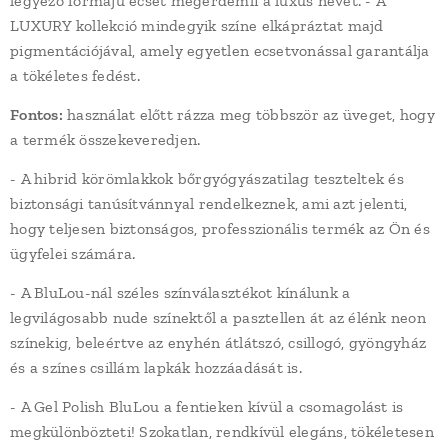
legyező formájú ecset megérdemli a luxus nevet. - A
LUXURY kollekció mindegyik színe elkápráztat majd
pigmentációjával, amely egyetlen ecsetvonással garantálja
a tökéletes fedést.
Fontos:
használat előtt rázza meg többször az üveget, hogy
a termék összekeveredjen.
- A hibrid körömlakkok bőrgyógyászatilag teszteltek és
biztonsági tanúsítvánnyal rendelkeznek, ami azt jelenti,
hogy teljesen biztonságos, professzionális termék az Ön és
ügyfelei számára.
- A BluLou-nál széles színválasztékot kínálunk a
legvilágosabb nude színektől a pasztellen át az élénk neon
színekig, beleértve az enyhén átlátszó, csillogó, gyöngyház
és a színes csillám lapkák hozzáadását is.
- A Gel Polish BluLou a fentieken kívül a csomagolást is
megkülönbözteti! Szokatlan, rendkívül elegáns, tökéletesen