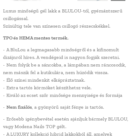
Luxus minőségű gél lakk a BLULOU-tól, gyémántszerű
csillogással.
Színültig tele van színesen csillogó részecskékkel.
TPO és HEMA mentes termék.
- A BluLou a legmagasabb minőségről és a kifinomult
dizájnról híres. A vendégeid is nagyon fogják szeretni.
- Nem folyik be a sáncokba, a lámpában nem ráncosodik,
nem mászik fel a kutikulára, nem húzódik vissza.
- Élő színei mindenkit elkápráztatnak.
- Extra tartós körmöket készíthetsz vele.
- Kiváló az ecset szőr minősége mennyisége és formája
-
Nem fixálós
, a gyönyörű saját fénye is tartós.
- Erősebb igénybevétel esetén ajánljuk bármely BLULOU,
vagy Modena Nails TOP gélt.
- A LUXURY kollekció hibrid lakkokból áll, amelyek