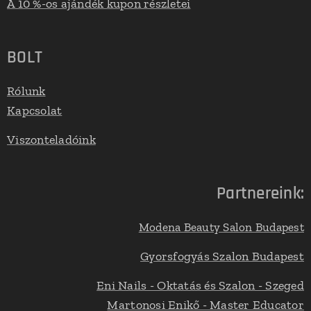
A 10 %-os ajándék kupon részletei
BOLT
Rólunk
Kapcsolat
Viszonteladóink
Partnereink:
Modena Beauty Salon Budapest
Gyorsfogyás Szalon Budapest
Eni Nails - Oktatás és Szalon - Szeged
Martonosi Enikő - Master Educator