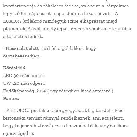
konzisztenciája és tökéletes fedése, valamint a kényelmes
legyező formájú ecset megérdemli a luxus nevet. - A
LUXURY kollekció mindegyik színe elkápráztat majd
pigmentációjával, amely egyetlen ecsetvonással garantálja
a tökéletes fedést.
- Használat előtt
rázd fel a gél lakkot, hogy
összekeveredjen.
Kötési idő:
LED 30 másodperc
UW 120 másodperc
Fedőképesség
: 80% ( egy rétegben kissé áttetsző )
Fontos:
- A BLULOU gél lakkok bőrgyógyászatilag teszteltek és
biztonsági tanúsítvánnyal rendelkeznek, ami azt jelenti,
hogy teljesen biztonságosan használhatóak, vigyáznak az
egészségedre.