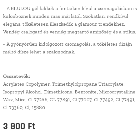
- A BLULOU gél lakkok a fentieken kívül a csomagolásban is
különböznek minden más márlától. Szokatlan, rendkívül
elegáns, tökéletesen illeszkedik a glamour trendekhez.
Vendég csalogató és vendég megtartó aminőség és a stílus.
- A gyönyörűen kidolgozott csomagolás, a tökéletes dizájn
méltó dísze lehet a szalonodnak.
Összetevők:
Acrylates Copolymer, Trimethylolpropane Triacrylate,
Isopropyl Alcohol, Dimethicone, Bentonite, Microcrystalline
Wax, Mica, Cl 77266, CL 77891, Cl 77007, Cl 77492, Cl 77491,
Cl 73360, Cl, 15880
3 800
Ft