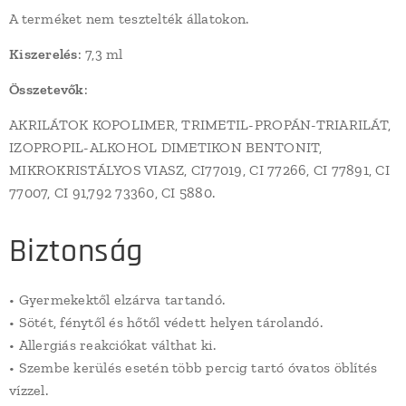
A terméket nem tesztelték állatokon.
Kiszerelés
: 7,3 ml
Összetevők
:
AKRILÁTOK KOPOLIMER, TRIMETIL-PROPÁN-TRIARILÁT,
IZOPROPIL-ALKOHOL DIMETIKON BENTONIT,
MIKROKRISTÁLYOS VIASZ, CI77019, CI 77266, CI 77891, CI
77007, CI 91,792 73360, CI 5880.
Biztonság
• Gyermekektől elzárva tartandó.
• Sötét, fénytől és hőtől védett helyen tárolandó.
• Allergiás reakciókat válthat ki.
• Szembe kerülés esetén több percig tartó óvatos öblítés
vízzel.