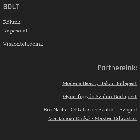
BOLT
Rólunk
Kapcsolat
Viszonteladóink
Partnereink:
Modena Beauty Salon Budapest
Gyorsfogyás Szalon Budapest
Eni Nails - Oktatás és Szalon - Szeged
Martonosi Enikő - Master Educator