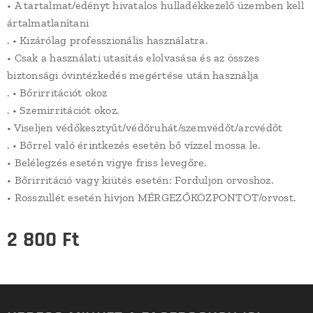
• A tartalmat/edényt hivatalos hulladékkezelő üzemben kell
ártalmatlanítani
. • Kizárólag professzionális használatra.
• Csak a használati utasítás elolvasása és az összes
biztonsági óvintézkedés megértése után használja
. • Bőrirritációt okoz
. • Szemirritációt okoz.
• Viseljen védőkesztyűt/védőruhát/szemvédőt/arcvédőt
. • Bőrrel való érintkezés esetén bő vízzel mossa le.
• Belélegzés esetén vigye friss levegőre.
• Bőrirritáció vagy kiütés esetén: Forduljon orvoshoz.
• Rosszullét esetén hívjon MÉRGEZŐKÖZPONTOT/orvost.
2 800
Ft