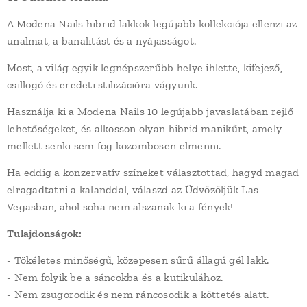
A Modena Nails hibrid lakkok legújabb kollekciója ellenzi az
unalmat, a banalitást és a nyájasságot.
Most, a világ egyik legnépszerűbb helye ihlette, kifejező,
csillogó és eredeti stilizációra vágyunk.
Használja ki a Modena Nails 10 legújabb javaslatában rejlő
lehetőségeket, és alkosson olyan hibrid manikűrt, amely
mellett senki sem fog közömbösen elmenni.
Ha eddig a konzervatív színeket választottad, hagyd magad
elragadtatni a kalanddal, válaszd az Üdvözöljük Las
Vegasban, ahol soha nem alszanak ki a fények!
Tulajdonságok:
- Tökéletes minőségű, közepesen sűrű állagú gél lakk.
- Nem folyik be a sáncokba és a kutikulához.
- Nem zsugorodik és nem ráncosodik a köttetés alatt.