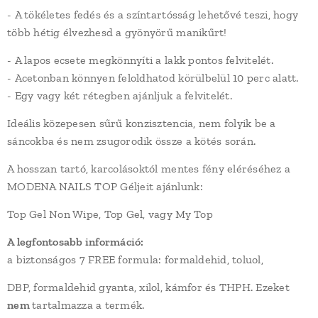
- A tökéletes fedés és a színtartósság lehetővé teszi, hogy
több hétig élvezhesd a gyönyörű manikűrt!
- A lapos ecsete megkönnyíti a lakk pontos felvitelét.
- Acetonban könnyen feloldhatod körülbelül 10 perc alatt.
- Egy vagy két rétegben ajánljuk a felvitelét.
Ideális közepesen sűrű konzisztencia, nem folyik be a
sáncokba és nem zsugorodik össze a kötés során.
A hosszan tartó, karcolásoktól mentes fény eléréséhez a
MODENA NAILS TOP Géljeit ajánlunk:
Top Gel Non Wipe, Top Gel, vagy My Top
A legfontosabb információ:
a biztonságos 7 FREE formula: formaldehid, toluol,
DBP, formaldehid gyanta, xilol, kámfor és THPH. Ezeket
nem
tartalmazza a termék.