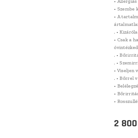
• Allergiás
• Szembe k
• A tartal
ártalmatla
. • Kizáról
• Csak a ha
óvintézked
. • Bőrirri
. • Szemirr
• Viseljen
. • Bőrrel 
• Belélegzé
• Bőrirrit
• Rosszul
2 800