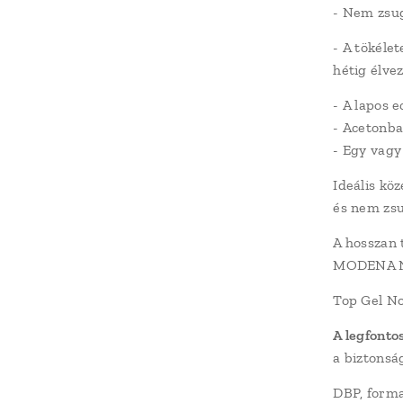
- Nem zsug
- A tökélet
hétig élve
- A lapos e
- Acetonba
- Egy vagy 
Ideális kö
és nem zsu
A hosszan 
MODENA NA
Top Gel No
A legfonto
a biztonsá
DBP, forma