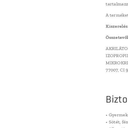
tartalmazz
A terméket
Kiszerelés
Összetevő
AKRILÁTO
IZOPROPI
MIKROKRIS
77007, CI 
Bizt
• Gyermeke
• Sötét, fé