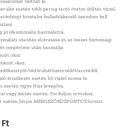
 reakciókat válthat ki.
erülés esetén több percig tartó óvatos öblítés vízzel.
mat/edényt hivatalos hulladékkezelő üzemben kell
nítani
ag professzionális használatra.
sználati utasítás elolvasása és az összes biztonsági
és megértése után használja
tációt okoz
itációt okoz.
 védőkesztyűt/védőruhát/szemvédőt/arcvédőt
való érintkezés esetén bő vízzel mossa le.
s esetén vigye friss levegőre.
áció vagy kiütés esetén: Forduljon orvoshoz.
lét esetén hívjon MÉRGEZŐKÖZPONTOT/orvost.
Ft