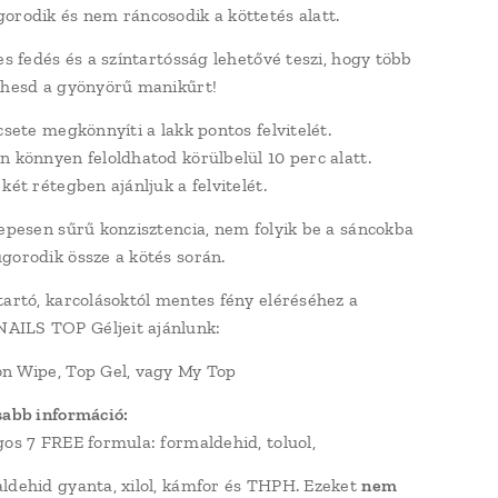
orodik és nem ráncosodik a köttetés alatt.
es fedés és a színtartósság lehetővé teszi, hogy több
zhesd a gyönyörű manikűrt!
csete megkönnyíti a lakk pontos felvitelét.
n könnyen feloldhatod körülbelül 10 perc alatt.
két rétegben ajánljuk a felvitelét.
zepesen sűrű konzisztencia, nem folyik be a sáncokba
gorodik össze a kötés során.
tartó, karcolásoktól mentes fény eléréséhez a
ILS TOP Géljeit ajánlunk:
n Wipe, Top Gel, vagy My Top
sabb információ:
gos 7 FREE formula: formaldehid, toluol,
ldehid gyanta, xilol, kámfor és THPH. Ezeket
nem