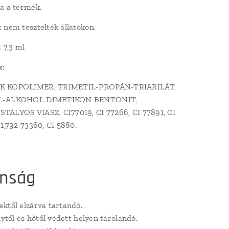
a a termék.
 nem tesztelték állatokon.
: 7,3 ml
k
:
K KOPOLIMER, TRIMETIL-PROPÁN-TRIARILÁT,
L-ALKOHOL DIMETIKON BENTONIT,
TÁLYOS VIASZ, CI77019, CI 77266, CI 77891, CI
91,792 73360, CI 5880.
onság
ktől elzárva tartandó.
nytől és hőtől védett helyen tárolandó.