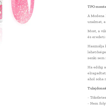
TPO mente
A Modena N
unalmat, a
Most, a vil
és eredeti 
Használja 
lehetősége
senki sem
Ha eddig a
elragadtat
ahol soha 
Tulajdons
- Tökélete
- Nem foly