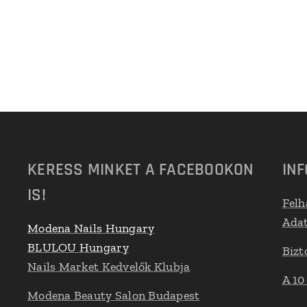
KERESS MINKET A FACEBOOKON
IN
IS!
Felh
Adat
Modena Nails Hungary
BLULOU Hungary
Bizt
Nails Market Kedvelők Klubja
A 10
Modena Beauty Salon Budapest