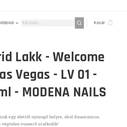
vábbiak
Kosár
rid Lakk - Welcome
as Vegas - LV 01 -
 ml - MODENA NAILS
lünk egy élettől nyüzsgő helyre, ahol dinamizmus,
és végtelen vonzerő uralkodik!