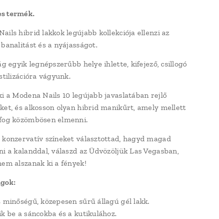
s termék.
ails hibrid lakkok legújabb kollekciója ellenzi az
 banalitást és a nyájasságot.
ág egyik legnépszerűbb helye ihlette, kifejező, csillogó
stilizációra vágyunk.
ki a Modena Nails 10 legújabb javaslatában rejlő
ket, és alkosson olyan hibrid manikűrt, amely mellett
 fog közömbösen elmenni.
 konzervatív színeket választottad, hagyd magad
ni a kalanddal, válaszd az Üdvözöljük Las Vegasban,
nem alszanak ki a fények!
ágok:
s minőségű, közepesen sűrű állagú gél lakk.
ik be a sáncokba és a kutikulához.