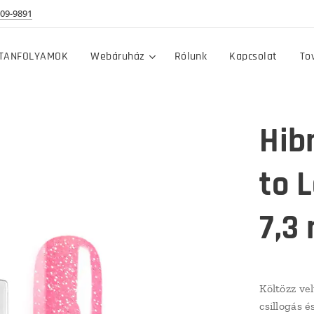
09-9891
TANFOLYAMOK
Webáruház
Rólunk
Kapcsolat
To
Hib
to L
7,3
Költözz ve
csillogás 