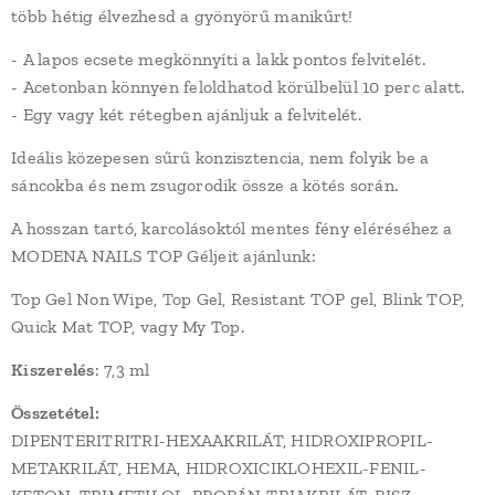
több hétig élvezhesd a gyönyörű manikűrt!
- A lapos ecsete megkönnyíti a lakk pontos felvitelét.
- Acetonban könnyen feloldhatod körülbelül 10 perc alatt.
- Egy vagy két rétegben ajánljuk a felvitelét.
Ideális közepesen sűrű konzisztencia, nem folyik be a
sáncokba és nem zsugorodik össze a kötés során.
A hosszan tartó, karcolásoktól mentes fény eléréséhez a
MODENA NAILS TOP Géljeit ajánlunk:
Top Gel Non Wipe, Top Gel, Resistant TOP gel, Blink TOP,
Quick Mat TOP, vagy My Top.
Kiszerelés
: 7,3 ml
Összetétel:
DIPENTERITRITRI-HEXAAKRILÁT, HIDROXIPROPIL-
METAKRILÁT, HEMA, HIDROXICIKLOHEXIL-FENIL-