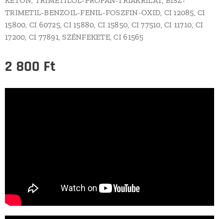
KETON, TRIMETILOL-PROPÁN-TRIAKRILÁT, BISZ-
TRIMETIL-BENZOIL-FENIL-FOSZFIN-OXID, CI 12085, CI
15800, CI 60725, CI 15880, CI 15850, CI 77510, CI 11710, CI
17200, CI 77891, SZÉNFEKETE, CI 61565
2 800
Ft