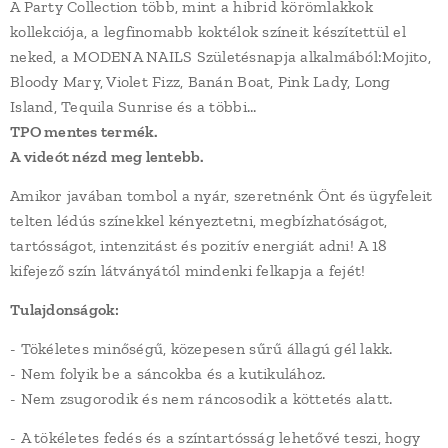
A Party Collection több, mint a hibrid körömlakkok
kollekciója, a legfinomabb koktélok színeit készítettül el
neked, a MODENA NAILS Születésnapja alkalmából:Mojito,
Bloody Mary, Violet Fizz, Banán Boat, Pink Lady, Long
Island, Tequila Sunrise és a többi...
TPO mentes termék.
A videót nézd meg lentebb.
Amikor javában tombol a nyár, szeretnénk Önt és ügyfeleit
telten lédús színekkel kényeztetni, megbízhatóságot,
tartósságot, intenzitást és pozitív energiát adni! A 18
kifejező szín látványától mindenki felkapja a fejét!
Tulajdonságok:
- Tökéletes minőségű, közepesen sűrű állagú gél lakk.
- Nem folyik be a sáncokba és a kutikulához.
- Nem zsugorodik és nem ráncosodik a köttetés alatt.
- A tökéletes fedés és a színtartósság lehetővé teszi, hogy