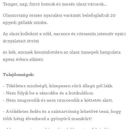
Tenger, nap, forró homok és mesés olasz városok...
Olaszország összes nyaralási varázsát belefoglaltuk 20
egyedi géllakk színbe.
Az olasz kollekció a zöld, narancs és rózsaszín intenzív nyári
árnyalatait ötvözi
és kék, aminek köszönhetően az olasz ünnepek hangulata
egész évben elkísér.
Tulajdonságok:
- Tökéletes minőségű, közepesen sűrű állagú gél lakk.
- Nem folyik be a sáncokba és a kutikulához.
- Nem zsugorodik és nem ráncosodik a köttetés alatt.
- A tökéletes fedés és a színtartósság lehetővé teszi, hogy
több hétig élvezhesd a gyönyörű manikűrt!