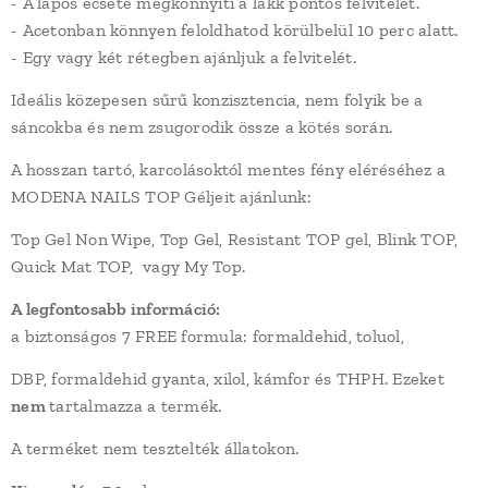
- A lapos ecsete megkönnyíti a lakk pontos felvitelét.
- Acetonban könnyen feloldhatod körülbelül 10 perc alatt.
- Egy vagy két rétegben ajánljuk a felvitelét.
Ideális közepesen sűrű konzisztencia, nem folyik be a
sáncokba és nem zsugorodik össze a kötés során.
A hosszan tartó, karcolásoktól mentes fény eléréséhez a
MODENA NAILS TOP Géljeit ajánlunk:
Top Gel Non Wipe, Top Gel, Resistant TOP gel, Blink TOP,
Quick Mat TOP, vagy My Top.
A legfontosabb információ:
a biztonságos 7 FREE formula: formaldehid, toluol,
DBP, formaldehid gyanta, xilol, kámfor és THPH. Ezeket
nem
tartalmazza a termék.
A terméket nem tesztelték állatokon.