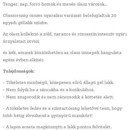
Tenger, nap, forró homok és mesés olasz városok...
Olaszország összes nyaralási varázsát belefoglaltuk 20
egyedi géllakk színbe.
Az olasz kollekció a zöld, narancs és rózsaszín intenzív nyári
árnyalatait ötvözi
és kék, aminek köszönhetően az olasz ünnepek hangulata
egész évben elkísér.
Tulajdonságok:
- Tökéletes minőségű, közepesen sűrű állagú gél lakk.
- Nem folyik be a sáncokba és a kutikulához.
- Nem zsugorodik és nem ráncosodik a köttetés alatt.
- A tökéletes fedés és a színtartósság lehetővé teszi, hogy
több hétig élvezhesd a gyönyörű manikűrt!
- A lapos ecsete megkönnyíti a lakk pontos felvitelét.