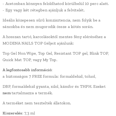
- Acetonban könnyen feloldhatod körülbelül 10 perc alatt.
- Egy vagy két rétegben ajánljuk a felvitelét.
Ideális közepesen sűrű konzisztencia, nem folyik be a
sáncokba és nem zsugorodik össze a kötés során.
A hosszan tartó, karcolásoktól mentes fény eléréséhez a
MODENA NAILS TOP Géljeit ajánlunk:
Top Gel Non Wipe, Top Gel, Resistant TOP gel, Blink TOP,
Quick Mat TOP, vagy My Top.
A legfontosabb információ:
a biztonságos 7 FREE formula: formaldehid, toluol,
DBP, formaldehid gyanta, xilol, kámfor és THPH. Ezeket
nem
tartalmazza a termék.
A terméket nem tesztelték állatokon.
Kiszerelés
: 7,3 ml