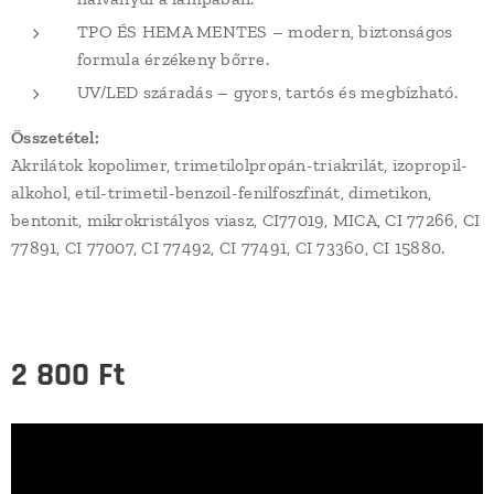
TPO ÉS HEMA MENTES – modern, biztonságos
formula érzékeny bőrre.
UV/LED száradás – gyors, tartós és megbízható.
Összetétel:
Akrilátok kopolimer, trimetilolpropán-triakrilát, izopropil-
alkohol, etil-trimetil-benzoil-fenilfoszfinát, dimetikon,
bentonit, mikrokristályos viasz, CI77019, MICA, CI 77266, CI
77891, CI 77007, CI 77492, CI 77491, CI 73360, CI 15880.
2 800
Ft