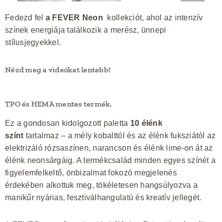
Fedezd fel
a FEVER Neon
kollekciót, ahol az intenzív
színek energiája találkozik a merész, ünnepi
stílusjegyekkel.
Nézd meg a videókat lentebb!
TPO és HEMA mentes termék.
Ez a gondosan kidolgozott paletta
10 élénk
színt
tartalmaz – a mély kobalttól és az élénk fuksziától az
elektrizáló rózsaszínen, narancson és élénk lime-on át az
élénk neonsárgáig. A termékcsalád minden egyes színét a
figyelemfelkeltő, önbizalmat fokozó megjelenés
érdekében alkottuk meg, tökéletesen hangsúlyozva a
manikűr nyárias, fesztiválhangulatú és kreatív jellegét.