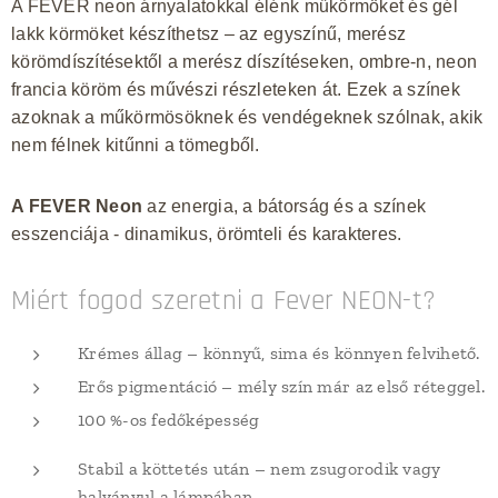
A FEVER neon árnyalatokkal élénk műkörmöket és gél
lakk körmöket készíthetsz – az egyszínű, merész
körömdíszítésektől a merész díszítéseken, ombre-n, neon
francia köröm és művészi részleteken át. Ezek a színek
azoknak a műkörmösöknek és vendégeknek szólnak, akik
nem félnek kitűnni a tömegből.
A FEVER Neon
az energia, a bátorság és a színek
esszenciája - dinamikus, örömteli és karakteres.
Miért fogod szeretni a Fever NEON-t?
Krémes állag – könnyű, sima és könnyen felvihető.
Erős pigmentáció – mély szín már az első réteggel.
100 %-os fedőképesség
Stabil a köttetés után – nem zsugorodik vagy
halványul a lámpában.